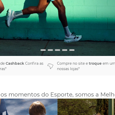
 de
Cashback
Confira as
Compre no site e
troque
em um
ras*
nossas lojas*
os momentos do Esporte, somos a Melh