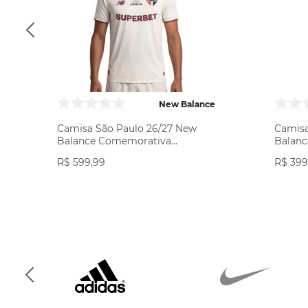
New Balance
Camisa São Paulo 26/27 New
Camisa
Balance Comemorativa
Balanc
Masculina - Off White/Bordô
Off Wh
R$
599
,
99
R$
399