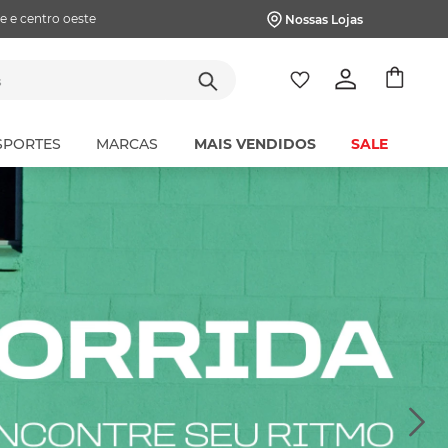
e e centro oeste
Nossas Lojas
tes
SPORTES
MARCAS
MAIS VENDIDOS
SALE