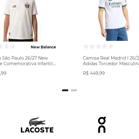
New Balance
 São Paulo 26/27 New
Camisa Real Madrid I 26/
e Comemorativa Infantil -
Adidas Torcedor Masculin
ite/Bordô
Branca
,
99
R$
449
,
99