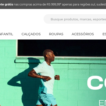
ete grátis
nas compras acima de RS 999,99* apenas para regiões sul, sudest
Busque produtos, marcas, espor
NFANTIL
CALÇADOS
ROUPAS
ACESSÓRIOS
E