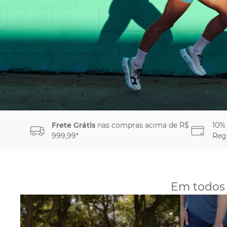
Frete Grátis
nas compras acima de R$
10%
999,99*
Reg
Em todos 