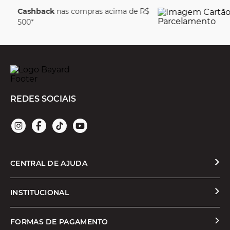
a de R$
Parcele em até
6
juros
REDES SOCIAIS
CENTRAL DE AJUDA
Solicitar Troca ou Devolução
INSTITUCIONAL
Prazos e Entregas
Quem Somos
FORMAS DE PAGAMENTO