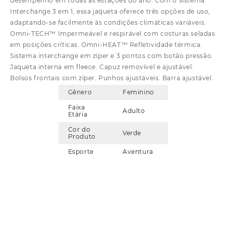
desempenho em todas as estações do ano. Com o sistema
Interchange 3 em 1, essa jaqueta oferece três opções de uso,
adaptando-se facilmente às condições climáticas variáveis.
Omni-TECH™ Impermeável e respirável com costuras seladas
em posições críticas. Omni-HEAT™ Refletividade térmica.
Sistema interchange em zíper e 3 pontos com botão pressão.
Jaqueta interna em fleece. Capuz removível e ajustável.
Bolsos frontais com zíper. Punhos ajustáveis. Barra ajustável.
Gênero
Feminino
Faixa
Adulto
Etária
Cor do
Verde
Produto
Esporte
Aventura