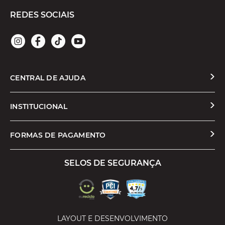
REDES SOCIAIS
CENTRAL DE AJUDA
Solicitar Troca ou Devolução
INSTITUCIONAL
Prazos e Entregas
Quem Somos
FORMAS DE PAGAMENTO
Formas de Pagamento
Nossas Lojas
SELOS DE SEGURANÇA
Promoções e Cupons
Seja um Franqueado
Cashback
Trabalhe Conosco
Serviços
LAYOUT E DESENVOLVIMENTO
Política de Privacidade