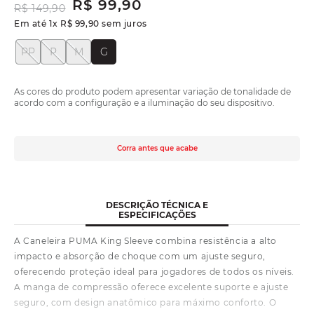
R$
99
,
90
R$
149
,
90
Em até
1
x
R$
99
,
90
sem juros
PP
P
M
G
As cores do produto podem apresentar variação de tonalidade de
acordo com a configuração e a iluminação do seu dispositivo.
Corra antes que acabe
DESCRIÇÃO TÉCNICA E
ESPECIFICAÇÕES
A Caneleira PUMA King Sleeve combina resistência a alto
impacto e absorção de choque com um ajuste seguro,
oferecendo proteção ideal para jogadores de todos os níveis.
A manga de compressão oferece excelente suporte e ajuste
seguro, com design anatômico para máximo conforto. O