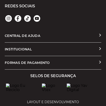
REDES SOCIAIS
CENTRAL DE AJUDA
Solicitar Troca ou Devolução
INSTITUCIONAL
Prazos e Entregas
Quem Somos
FORMAS DE PAGAMENTO
Formas de Pagamento
Nossas Lojas
SELOS DE SEGURANÇA
Promoções e Cupons
Seja um Franqueado
Cashback
Trabalhe Conosco
Serviços
LAYOUT E DESENVOLVIMENTO
Política de Privacidade