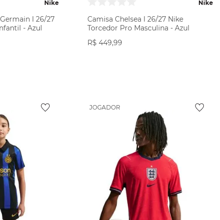
Nike
Nike
-Germain I 26/27
Camisa Chelsea I 26/27 Nike
fantil - Azul
Torcedor Pro Masculina - Azul
R$
449
,
99
ODUTO
VER PRODUTO
JOGADOR