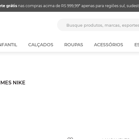
ete grátis
nas compras acima de RS 999,99* apenas para regiões sul, sudest
Busque produtos, marcas, espor
NFANTIL
CALÇADOS
ROUPAS
ACESSÓRIOS
E
IMES NIKE