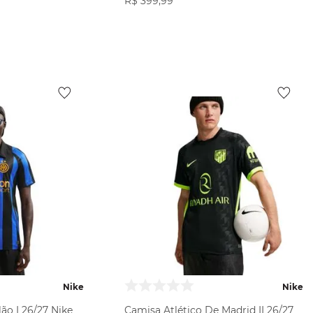
R$
399
,
99
ODUTO
VER PRODUTO
Nike
Nike
ão I 26/27 Nike
Camisa Atlético De Madrid II 26/27