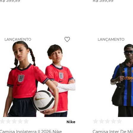
R$
399
,
99
R$
399
,
99
VER PRODUTO
VER PR
LANÇAMENTO
LANÇAMENTO
Nike
Camisa Inglaterra II 2026 Nike
Camisa Inter De Mil