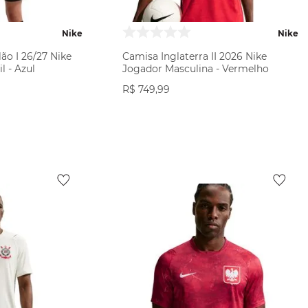
Nike
Nike
ão I 26/27 Nike
Camisa Inglaterra II 2026 Nike
l - Azul
Jogador Masculina - Vermelho
R$
749
,
99
ODUTO
VER PRODUTO