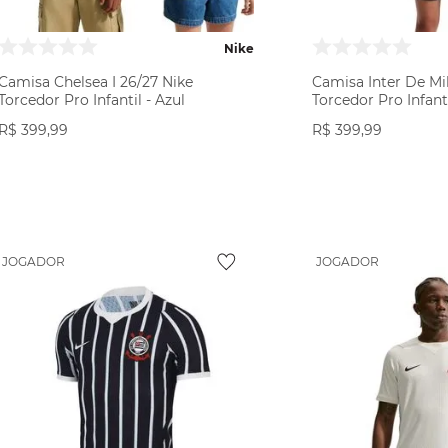
Nike
Camisa Chelsea I 26/27 Nike
Camisa Inter De Mil
Torcedor Pro Infantil - Azul
Torcedor Pro Infanti
R$
399
,
99
R$
399
,
99
VER PRODUTO
VER PR
JOGADOR
JOGADOR