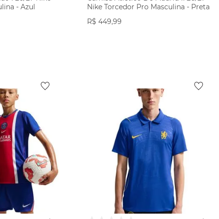
lina - Azul
Nike Torcedor Pro Masculina - Preta
R$
449
,
99
ODUTO
VER PRODUTO