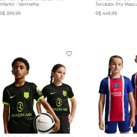
Infantil - Vermelha
Torcedor Pro Mascu
R$
399
,
99
R$
449
,
99
VER PRODUTO
VER PR