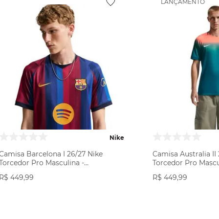
LANÇAMENTO
Nike
Camisa Barcelona I 26/27 Nike
Camisa Australia II
Torcedor Pro Masculina -
Torcedor Pro Mascu
Azul/Vermelha
Verde/Laranja
R$
449
,
99
R$
449
,
99
VER PRODUTO
VER PR