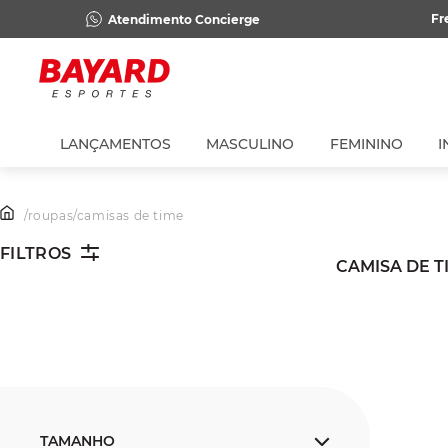
Fr
Atendimento Concierge
LANÇAMENTOS
MASCULINO
FEMININO
I
/
roupas
/
camisas de time
FILTROS
CAMISA DE T
TAMANHO