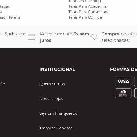
Tênis On Running
tação
Tênis Para Academia
k
Tênis Para Caminhada
each Tennis
Tênis Para Corrida
l, Sudeste e
Parcele em até
6x sem
Compre
no site
juros
selecionadas
INSTITUCIONAL
FORMAS D
ção
Quem Somos
Nossas Lojas
Seja um Franqueado
Trabalhe Conosco