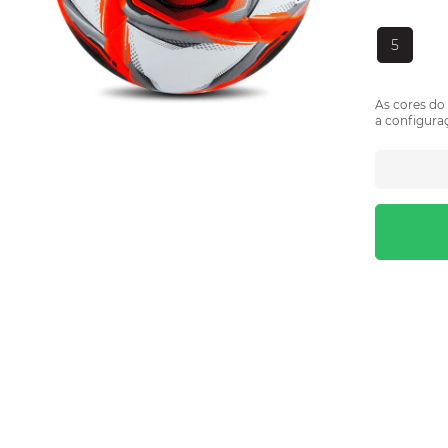
5
As cores do
a configuraç