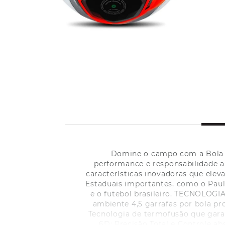
Domine o campo com a Bola de
performance e responsabilidade a
características inovadoras que ele
Estaduais importantes, como o Paul
e o futebol brasileiro. TECNOLOGIAS
ambiente 4,5 garrafas por bola pr
Tecnologia de termofusão que gara
6D: Precisão Total e Controle a