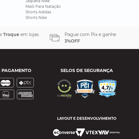
Jaqueta Nike
Maiô Para Natação
Shorts Adidas
Shorts Nike
 e
Troque
em lojas
Pague com Pix e ganhe
3%OFF
E PAGAMENTO
SELOS DE SEGURANÇA
LAYOUT E DESENVOLVIMENTO