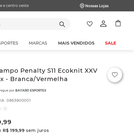
e e centro oeste
Nossas Lojas
tes
SPORTES
MARCAS
MAIS VENDIDOS
SALE
ampo Penalty S11 Ecoknit XXV
x - Branca/Vermelha
tregue por
BAYARD ESPORTES
IA
:
0863800001
9
,
99
x
R$
199
,
99
sem juros