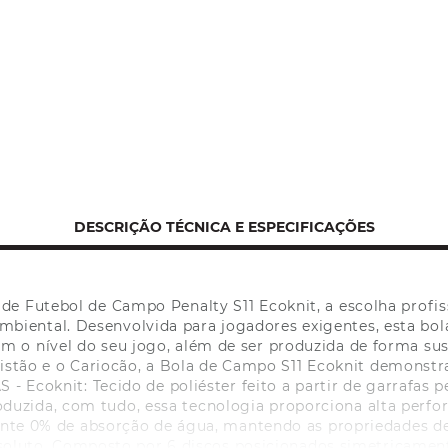
DESCRIÇÃO TÉCNICA E ESPECIFICAÇÕES
 Futebol de Campo Penalty S11 Ecoknit, a escolha profissi
mbiental. Desenvolvida para jogadores exigentes, esta bol
vam o nível do seu jogo, além de ser produzida de forma s
istão e o Cariocão, a Bola de Campo S11 Ecoknit demons
 - Ecoknit: Tecido de poliéster feito a partir de garrafas p
oduzida, com tudo, essa tecnologia proporciona alta perfo
nte 0% de absorção de água, mantendo as propriedades de
bsoluto. Composto por 6 discos posicionados simetricamente