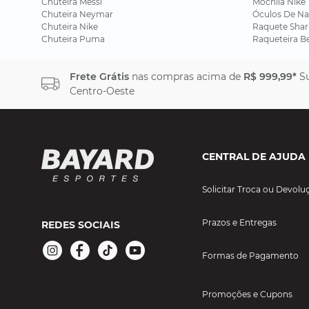
Chuteira Messi
Mochila Nike
Chuteira Neymar
Óculos De Na
Chuteira Nike
Raquete Shar
Chuteira Puma
Raqueteira B
Frete Grátis
nas compras acima de
R$ 999,99*
Su
Centro-Oeste
CENTRAL DE AJUDA
Solicitar Troca ou Devolu
Prazos e Entregas
REDES SOCIAIS
Formas de Pagamento
Promoções e Cupons