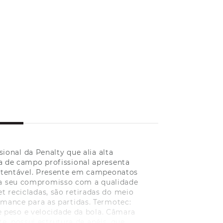
onal da Penalty que alia alta
a de campo profissional apresenta
ustentável. Presente em campeonatos
tra seu compromisso com a qualidade
et recicladas, são retiradas do meio
rmance para as partidas. Termotec:
 peso e velocidade da bola. Câmara
, possui estrutura de anéis, que