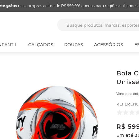
ete grátis
nas compras acima de RS 999,99* apenas para regiões sul, sudest
Busque produtos, marcas, espor
NFANTIL
CALÇADOS
ROUPAS
ACESSÓRIOS
E
Bola C
Unisse
Vendido e en
REFERÊNC
R$
59
Em até
3