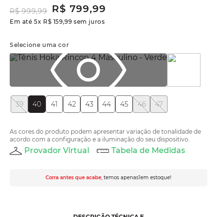
R$
799
,
99
R$
999
,
99
Em até
5
x
R$
159
,
99
sem juros
Selecione uma cor
39
40
41
42
43
44
45
46
47
As cores do produto podem apresentar variação de tonalidade de
acordo com a configuração e a iluminação do seu dispositivo.
Provador Virtual
Tabela de Medidas
Corra antes que acabe
, temos apenas
1
em estoque!
DESCRIÇÃO TÉCNICA E