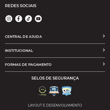
REDES SOCIAIS
CENTRAL DE AJUDA
Solicitar Troca ou Devolução
INSTITUCIONAL
Prazos e Entregas
Quem Somos
FORMAS DE PAGAMENTO
Formas de Pagamento
Nossas Lojas
SELOS DE SEGURANÇA
Promoções e Cupons
Seja um Franqueado
Cashback
Trabalhe Conosco
Serviços
LAYOUT E DESENVOLVIMENTO
Política de Privacidade