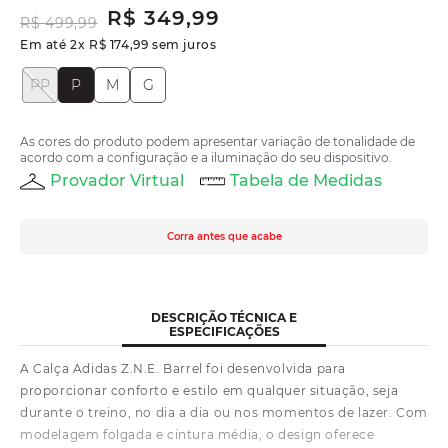
R$
349
,
99
R$
499
,
99
Em até
2
x
R$
174
,
99
sem juros
PP
P
M
G
As cores do produto podem apresentar variação de tonalidade de
acordo com a configuração e a iluminação do seu dispositivo.
Provador Virtual
Tabela de Medidas
Corra antes que acabe
DESCRIÇÃO TÉCNICA E
ESPECIFICAÇÕES
A Calça Adidas Z.N.E. Barrel foi desenvolvida para
proporcionar conforto e estilo em qualquer situação, seja
durante o treino, no dia a dia ou nos momentos de lazer. Com
modelagem folgada e cintura média, o design oferece