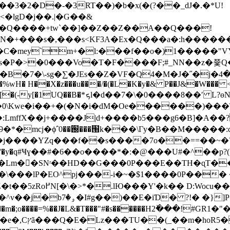
�lgD�j��.|�G��&
�Q����+tw`��]��Z��Z��A��Q���!
���s�,���s<KF3A�Ex�Q���a�:h������<�/�
�C�mey`m+�l:���f��o�)1�����"V
P�>�0���Vo�T�F����F;#_NN��z�쭃Q�X�
F�Q4�M�J�˝�j�ڕ�4I����0�ׁ�P�$��pv��<���o�Zx@�yJ!q(�"/
~�<�ٶMr����i �}�P4�$����{yau�����{/
I�T�0\Kwe�i��+�(�N�i�dM�Oe������)��
:LmffX��j+����J|d+����b5���g6�B]�A��
�����m���!��9,� ��/
�j��
��YZq���f��s����7o��==��~�?�
�{P^'�y�q#Ҹɣ��#�6��о����*�:�@���U#�^��p?
��Lm�򿞽�SNʳ��HD��G���0P���E��TH�ɋT
�\���lP�EO^pj���-i�~�$1����0P��
�-i�f��Q)�4"Ю�
��q��V�k!��jոN�z�?
�G��m�;o����=%��J�L&�T���"#�s������H2ٚ���!#G