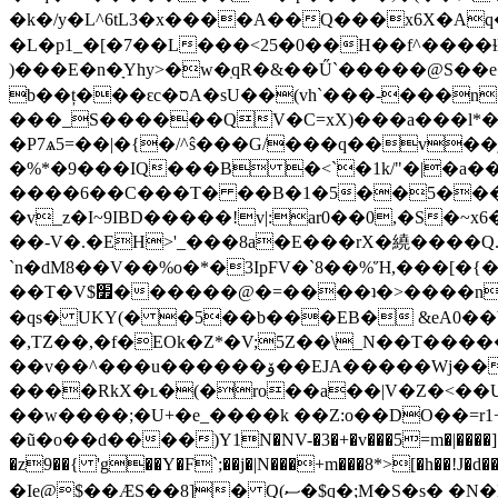
�k�/y�L^6tL3�x����A��Q���x6X�Aq
�L�p1_�[�7��L���<25�0��H��f^����ɫ
)���E�n�ָYhy>�w�ֽqR�&��Ű`�����@S��e�ו\�U/y��f ����[�� Ix# �[䵹0(ǚ�o�a���Mq�!o�kk�����
b��ț���ԑc�סA�sU��(vh`���-���n��U@;ˠ�� h�|
���_S������QV�C=xX)���a���l*��
�P7ѧ5=��|�{�/^ŝ���G/���q��v��
�%*�9���IQ���B �<`�1k/"�|�a��*=�4! �(��٤�������kη������2��]V$M^TG�
����6��C���T� ��B�1�5��5���T�
�v_z�I~9IBD�����!v|:ar0��0,�S�~x6�z����T~H��+�����T
��-V�.�EH>'_���8a�E���rX�繞����Q
`n�dM8��V��%o�*�3ΙpFV�`8��%Ἥ,���[
��T�V$׿������@�=����ʇ�>����n��Y�Տ8����3a�@�X}W�k��+��ݔ�������ʮ涌��H(����
�qs� UKY(� �5��b���EB� &eA0��
�,TZ��,�f�EOk�Z*�V;5Z��\_N��T���
��v��^���u������ۆ��EJA�����Wj���J�y�S�:<�u|y�ik��Q�Y�{P��#w��[�/
����RkX�ʟ�(�ro��a��|V�Z�<��U/�
��w����;�U+�e_����k ��Z:o��DO��=r1+
�ũ�o��ԁ����)Y1N�NV-�3�+�v���5=m�|����]
�z9��{ 'g��Y�F`;��j�|N���+m���8*>[�h��!J�d���[9
�Ie@$��ӔS��8]� Q(ސ�$q�;M�S�s� �N�