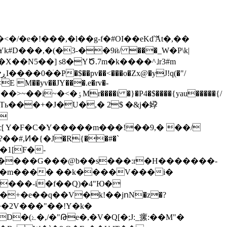
e�!���,�l��g-f�#OI��eKďޭAt�,��
Yk#D���,�
(�3-��9ӥ/ ���_W�P\k|
�N5��] s8�YԾ.7m�k����^˩r3#m
�Tь���+�J�U�,� 2$ �&j�㚺
?
�#,Ͷ�{�J�R{��#�`
(�1[F�-
�����G���@b��s���:r�H�������-
� �m���� ��k����V���i�
R1�"��2V���"��!Y�k�