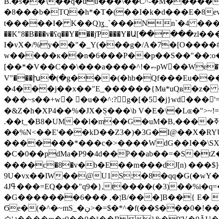
B.�s��\��q�uu���\��C^-�M�����
�8���b�TQ�h*�T�(��I�k�d���E�8ev=�9�n\�(
t�����I� K��Q)ʓ_`���Nn`�4 ���GYڐ�_Gs�K�����f}�zQ��&I��4��;�Q��>��J��sBn������A
��K"8�B���v�ʕq��Y���jƤ���Y�Ա[�� ���
I�vX�/%y��"�_Y(���g�/A�7�[O����
w�����к��n�6���P��p��S��"��:o�ޯ��Յʙ(��q�/��奉�&�ͭ�v
[��*�V��C��\���a����^!�ކ-pW��We�\��O�z��n��6Q�M�[q�U E_S�Ҏ����Z\�� �0�y V�Q�pZ�m��
V"���խ�(�g���(�hb�Qf���Eu��
�4���j��x��"E_������{Mʉ*uQʙ�z� �Y� �
���~s��+w� �u��^:?g�[�5�j}wd���'=M@�eFzٔɒJ'�eB-6��
�&Z�h�XP4��%�JX�ܴS���\b V�E�\�Lɶ�">~!=6
.��t_�B8�UM��l�m��G�uM�B,����ߧ]��`��&����n��-U���f �r�,��)��4]k/
��%N<��E'���kD��Z3�)�3G�I@��X�RYUO�S0�M�~���|8й�� �
�������*���c�>����WdG��I��\SX�w&,t��l5�נ��#l �h��W Ls
�C�0��pdMa�P9�4d��٘P��ab��=�S�
����с�8�v�b�E��m���dJ[n) ���
9U�vx��IW��@U1S:�8�qq�G(�wY�=^��u�t�[P��QۓZ�t�Y�u^H� '�0@
4Jߟ���=EQ���"q9�},ŧ����(�3)��%i�q=��ȽϜ�� kxxxvvƟ�|M%A��������%S��EF<Q�E��}&N��3�?��?
�G�������6��� ,�ןB/���]B��{ E� ���2k5��˯� �j�k%1,"N`=���r��"� ZZ��)m�(�aT�~�6�)!
Ϭe�(�^�~mS_�ڹ>�=$�*^�f(��$���0�!��N|Щk` � 6Tp��jiG�z�[�2�:�ZNKڃ=���튒DZ}�� I�b"� Q���j>�L1l