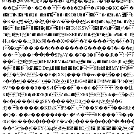
��2Wǲ����D%p�/�B迒7�ױ���B�~I��8M���k����c걀)�f�:����܁o�����-����B_W�`�9,Q�Ee��UdT��
��Ȩx�~�E����k�ZM�Ԕ]�c�KO��㢙�
���T�vI��*��Q�+�b��'���+�KO�U����"�>�ƻ�s�A޻b�m-;���0�o�$�8��y�,�F�y�[Oe��$�u7��)�|dF�m�n��|a�n�������'\�p ��
�K�u'� /�/�f�W�͂���i.&�B�̫��O@��.i�V���`#�H������ϩ[ػ��EM�}���o��+��,�7#��Cv�
��̩d �m��/�����ǫ�B��͔4+��To}KSWl���Wz���ֱ>\� �t��n�pzZ �`�,ەV��B��4@NMKȝ��%�s%l��W�@
#��T�^���h�%������vSR��VJ��z�*��nn
挂,a�v��.i;˯RKx囹���X=P��Y����ry� �Tp� �_ܙ"�3In��`��A.wdv�Ȍ U�4m���MiU 2�ۨ�Ⴄ�y�6ȣ9�^'����;^qH���
{�xq��:���;�������G���̝��?�4��nj�nj �դ������̱���
��~ӽ��Ւ��(��SFg^Y�.�7�|I�f��iR� =
��Ȗ~��(��F�ZR�M�a4*��n�l��f˖y�����J86£[�
�j����x�\��E:Dmj,��l��n����tQ�*9�ek��;�MY�JT�ܺ5k�������
��W-z��E�jXZ{���Tǜ�ee/����{�;8�#�h obL�B
<�^҉���6" �7G�| �sGv��l�� F^�Wn��^֬
6V*�����0��SvHr���y�d:�&��忲�pB��c�s=
K�0��(�E�Z�(��Z�h#�� Z�6`�нk�~
�c�(\���Ң�gSEY����D0 ��Ajvê�G-
rŖ�k����i�KDsKP5�u`��5]�́���#d:�k���V@۶��n%ם�ng�b����ɚX�@%���+�6
�Q�'a��>�����4��~�9A�RK���i�q�
dGc�8���Z�I���Ύ�w�}�����e�;�ܑ�6�f��^b�m�J�c�j�i�ת�6�Tw�k�%
��*5ɵ�ɏI�EY{ܞ3p��$����C ]��!]�8�I����0�yo�ߜ��|Gy���)��C�yI����!It��#|�]ǜ�� �-C�%AS�p-ݕ�����8��;||:0��