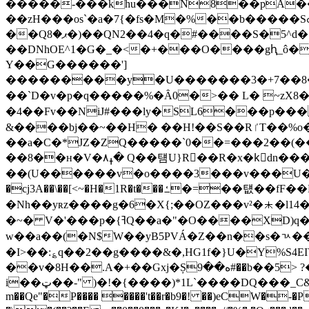
�����-���khu���N8��pA��
��zH���os`�a�7{�fs�M�%��b�����Sߋ���b�g��ؽþ�#�(��S����_p�
��Qޕ�8�)��QN2��4�q�#����S�5^d��E��E,_��0����*/�&���/x*�� m�k��J�f��:{n!4rX{*�/
��DNhOE^1�G�_
�<�+���O����gԧ_ô�
Y��G������']
���������y�U�������3�+7��8����q*e
��`D�v�p�q�����%�Ȃ0�>�� L� ~zX8�P�
�4��Fv��NiJ#���ly�SL6���p���x1�J�o~H�l�r�p��ޓo����K.��h>
&����bj��~��H� ��H!��S��RٵТ��%o��b�H��B������{Oqr~}���r��X!
��a�C�*JZ�ZQ�����`0��=���2��(������0�ˉ��c���[
��8��н�V�ߪ۸� Q��턤U}R��R�x�kٓdn���RQ�ѻ�`d��� D�K��`T���B�}
��(U������v�o����3���v���U�����T�
�cj3A��\��[<~�H�1R�t���ߑ�=��턦��fF��Ь4Wk������mDw�~�i_�6;����ѻiw��uYP� "k��ɳ['���B١?��v�� U�e_7-
�Nh��yʀz����g�6�X{;��OZ���v²�⯸�l1
�~� V�'���p�{ߔQ��a�"�O����XD)q���s�1�af?��Q��g0j���7���d���5t�A-p�F�5��K8pH\�Zˤ��7e<�oH}��帹
w��a��(�N$W��yB5PVÁ�Z��n��s�ㄳ�
�I>��:؏q��2��g����&�,HG1f�}U�Y%S4EIVR�*�v�����ثۣJ��R.��7$i���"LB���
��v�8H��.A�+��Gxj�Șه��9#��b��5> ?��AQ��0��aҏ�O�*c��y�f�����a��^Dx�h�"%�l��-�e�� <�cb9]��� �P�s��?
i��ټ��-" )�!�{����)*1L`����DQ���_C&��f��yü���b&c6<���(�P��&�3^�x�L1 !f��?彤 '}��~���{^ٟbjl)��h(�(�����rT����:�\�`�
m��Qe"�P���� ����'t��r�b9�! ��)eCW�-