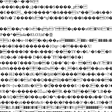
=�/~�\�W|
�Pa�`Z����bJ�*qJ�|��S�Wy��h����O9
�1v�qy/`�q���xΘ�NH '�hKB������
�*�u4a�83.O3;id'�중
�� ��i��o��)�@\����$��� }嗪PxxKb��
>���5Y�v�L^�S��8\�ՈXwXۺ{�s�@ty�`�߭��qH�!l���G
��7(m�� Q��"�[=�> �}�aY7�9������D
4���파2��N�zK/��fpld������s��c��>?
��!N~{w�ZdBc�S b �Q֟������E<}��2�,�
jMz$D�C���8��3(��y� u?
�P�(LB;�����0�9�0�3G5�b�V�V@ ������>W�