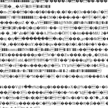
_ _�A�(B �b�D�[�
�H�ڟGmp�&�y��N���b �y������
�x����6+��G(p����z�+Iiį�qv�
%�>�=���Q�Ԧ��Q�zj)�98H<��<1[^^���j�
�Z&�M�Ojg!
u�q'���یe�i�&0��F֯_w�y�擎:����ὝÞ5�}��
 �_r��M��mY;��B�qw��0h�Jt�L�M�#�V��n�
mI���n:nm:z��fNW��v��u��u��˦� �B`��:ν���
pr�# W�^��Zw���,�q�؈�D)94k��Mr�W'����י�{��W�K����u��
H�*ŘT��"jI���zgp ���`�[޲W��%����B��E��aS��+E
I^t�M7�ʏi��w���p�@�x TY)z%�d�/4�UL
�x7��!JfK�f*F���l�w4� �-2 o��n�Y�6������/
�s%[�b��*M��� �F4!�O��nķ}#I���BA
�T:S�vsp+s�ڀ����_6A�z��
��ȷ��3c����n�t�0�+Wo�"k[j���
'�-�ݒ�7K���3r�칃lr �#��$�c�&�