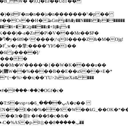
jEhK���)�-a�Zo�P\�V���Me��$P�
6i p����֙[/
��<�����
�*
ƍ*{~�%>��x;��ϓU>2u(ueXaឩ ���
�#�ۛ#���<��2�OGf�c�
EN��E�d�%��S�W��kG_��OK�*��W