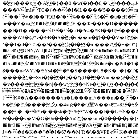
�u���x� A�}��0 �w(�)��6;�ʹ.\���ݔJ��3�2�D�-�3RT��)�b�x(�(?��_dJ�.�*U!
���VmJsTC�{���I�lL����'5����%m<
(��W�I��"fQB�(�%���%��u�eR�
υe��Y�җҫ��Ѹ�;�����E.��0>��E�D�����N�+
��I�i1�þ�� �T��s0�?e#�*Kl��U���
���W3�@*v�ԄB�(S��u��m�ۛ訡���V�L�s�
˟��1�d�7<5��/���g�t��/q���7�+�O"{�B�7�\-sg�∑�JEs��Z�V
��a|:9�iONN,W1t]�\Gt בdSۖu��24>>�����k3U��x�C�`�%wH� H��X�z���u���/�(�L�K�y�& P��J&�W��� <E M��yv��JY���.e�rv�-
�[�MP����8�\yj��F��E��%O��a��Z@X���9r�pT� �[�(-y[�1UQ��B�*ܟl�d��7�\�0����8��ʹ L?ɵN��>~��i
�15.-���IZ��Y���D�
�V���'�̠�N�m҂�u�Pd
$���n>WY2�/5Ys4��*�S����U8�K�_�}�T�
����j�~Sy)�(��Q��*gU��Wnn��@�#9�*�mcj�ϕˆ֐��0���՘k���\Γy�B��M�����:c[ Y�F�C�Y
�v��� ��n[��w f�>Ne��{���j�
8�A�Y���r;�7���0j02Z�/B����Y��b�,
fK#�A��4����ºm�L���ml^���m��͚"
E�� ����〩q�4xqξ�8�Q蓳W��zI#$�
���=�b*a� ��sk�ܑ%'W���f��LS��Z�t��5zRo߂N[�\�>*�.lЮ���Y'�k�� D:Wocu����
W�a��y�M�G�0n���Au5��kup�0����p�}�^v��j�bۅ�7�I#g��)��E�iƊ� ?!� �}]P�+�e
���rr3��`~J�%mY��y=���v��WA �� ��<�'%��Q�
J<��d�K��"�ͩ�[�67��M[R�\�&VPE-r]K��׊�e�,Cץã���Q�E�Lz���TU��(_��m�hoR5�D�(ۓ�,/�"Թe�,�V�Q[�;J:_瘰:��M"�