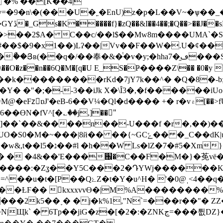
 �% ��[K��4|
���U�˿�EnU)z�p�L��V~�ѱ��_�7�j#�m[��ڐ,��N�
I=���{
zl���>��2$A� C��c/��l$��Mw8m����UMA`�
#��$�9�x1��)Lʔ��|Vv��F��W�.U�ȼ��f
�y;�hha7�֦ڡ���S6�\׹�WnAȊC�������,� nDncS�-
��k���������rKd�7jY7k��^� �Q�8�-
"�;�--3��iJk X�\Ȋ3�,�f������iUo���>�
V¼�Ql�d���� +� r�v۾[��>fU<:��X�C 묫����o�ҡn�m膣
��ϴN�fV^[�؎��j,]��"ٕ
�{~GCݻ�� �_C��dK|u��ẀA� EN��O.n[�n��
�lZ�7�#5�Xm}�
tZ� � �4&��'E���֌�C��F�M�}�莬v
$]����:�Zʓ��Y5C���2�ԴYWj������K
ˌ<4��q�=���:�^ޚ�nb7����sP���