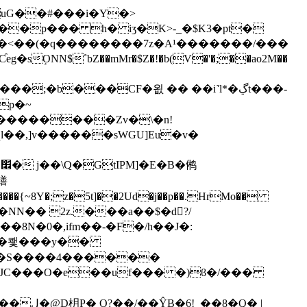
��p��� h� iʒ�K>-_�$K3�pt�
��<��(�q��������7z�A¹�������/���
N$˚bZ��mMr�$Z�!�b(V�'�;��ao2M��
;�b���CF�욊 �� ��i˺l*�ڲt���-
缮
����{~8Y�;z�5t]��2Ud�j��p��.HrMo��
�����8N�0�,ifm��-�F�/h��J�:
�"�쾣���y��
BJC���O�e��uf��� �)ϐ�/���
�Q� |