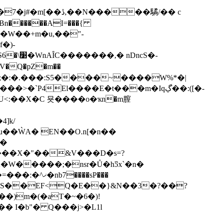
����驈/�� c
S�W��+m�u,��"-
�)-
b;�:�.���:S5����~����W%*�|
`P4El����E�t���m�Iqڲ�̇�:([�-
ё���X�"��&V���D�s=?
�W�����;�nsr�Ů�hƼx`�n�