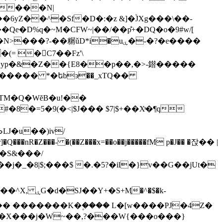
���N|
�6yZ��^�Sf�D�:�z &]�֒JXg���\��-
�~M�CFW~|��/��p̐+�DQ�o�9#w/[
-��糏ǔD*i�uۑ�-�?�e����
= �􊈋C7��Fz'\
�yp�&�Z��{E8��p��,�>-
䥘����� 
k|������ *�եbͽ��_xTQ��
,TM�Q�WĕB�u!��
8�=5�9(�<|$J��� $7|$+��Xͯ�¶q
J�u��)iv/
_�8|$;���$ �.�5?�il�}v��G��jUt�
Ӎ�^�$�k-
�� �������K�۪���� L�[w����PJ�4Z�
�'�X���j�W~��,?���W{���o���}