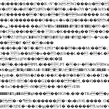
��)���[�&��(?��K>N"�3n-W2���dz�!�
zP�a�e� z)?e���˛u��u7tY�*ިi4�3uYk�
������7�ǉx��S�hm8���� ίbO��Qe�D%q
]�������O��q:4-�w�Zβ�6��e��$|%�N>���?
����� ��pW�$w5������-��D/�?��Ӈ�Ϟ��(
�x#�Cq(��6���� Jl{ϫ�K����֖g��T��O
�՚�Z7{!@C�t�W�h�9@)��=�썙J�=-�*u
����F �`��ul��
�)�b�q�7�5'�;�>Ł1*�I���n��Mc�� �;
TJ�� o��$d�w�� 5�jUh��L��˒��L�#�
&�x}@W��0��j�[�骕
��,�4��PPL�l��.PT ��4+��WRWᯣL
E>B�5���G)[��6�� �_��#]��&���j�
Aw5���>rM�Q}�� /�R� ґE$6
��4k�ᭅ�����HG9�,�l�\�TKe��p��^X, ۑG�d�SJ��Y+�S+
�y�+�Պb:�|�����j�<�s�uV#L����. O
dH�?(DE�=��/{�ȵq��eT�`������Uѥ04