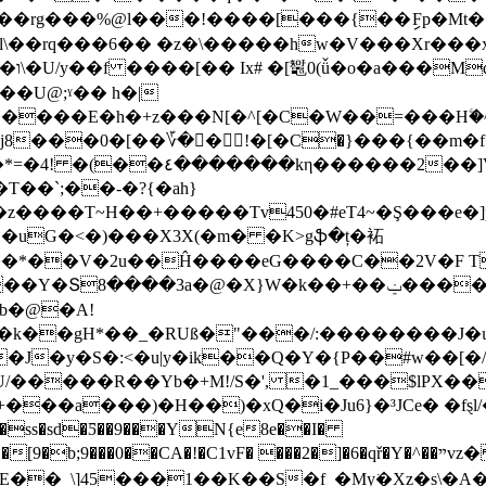
��rg���%@l���!����[���{��ިFp�Mt�
l\��rq���6�� �z�\�����hԝ�V���Xr���x
ȗ_��
���E�h�+z���N[�^[�C�W��=���Hۧ�^aY
j8���0�[��؆�� !�[�C�}���{��m�f
,N/�A�v�MdnV��5��*���fn|
�`;��-�?{�ah}
v450�#eT4~�Ş���e�]p�1��ޣ�o�X����6��.+�Cn�Ź���9/pĦ_�
.�uG�<�)���X3X(�m� �K>gֆ�ț�袥
�{��*��V�2u��Ĥ����eG����C��2V�F T
b�@�A!
��k��gH*��_�RUß�"���/:��������J�ɩ
����R��Yb�+M!/S�', �1_���$lPX��Yq
���a���)�H��)�xQ�i�Ju6}�³JCe� �fȿl
�ss�sd�Ƽ��9���YN{e8e��I�
�b;9���0��CA�!�C1vF� ���2�]�6�qř�Y�^��ײvz� ���w
E��_\]45���1��K��S�f_�My͘�Xz�s\�A��/