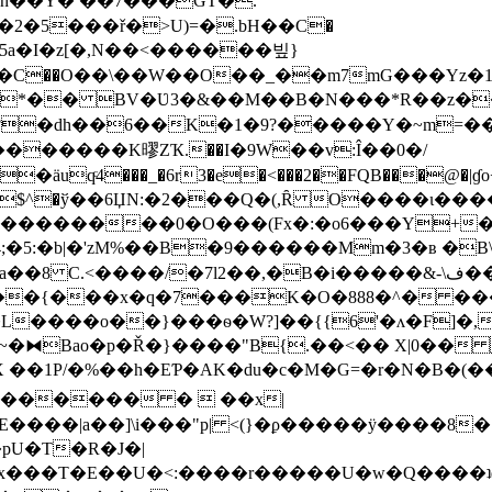
2�5���ř�>U)=�.bH��Ϲ�
^󶽺5a�I�z[�,N��<������빞}
�Ϲ��O��\��W��O��_��m7mG���Yz�1}
�dh��6��K�1�9?�����Y�~m=�
�������K㬔ZҠ.��I�9W��v:Î��0�/
uqͨ4���_�6r3�e�<���2��FQB���@�|ɠo+
M���������0�O���(Fx�:�o6���Y+�
:�b|�'zM%��B�9������Mm�3�ʙ �B\�-+t|
a��8 C.<���
�/�7l2��,�B�i�����&-\ف���+�F�w������� &{,�
�{���x�q�7���K�O�888�^� ���ð�
�0�L����o��}���ѳ�W?]��{{6'�ʌ�F]
��1P/�%��h�EƤ�AK�du
�c�M�G=�r�N�B�(�
��c������ �  ��x|
����|a��]\i���"p| <(}�ϼ�����ӱ����8�
�pU�T�R�J�|
x���T�E��U�<:����r�����U�w�Q����ʇd