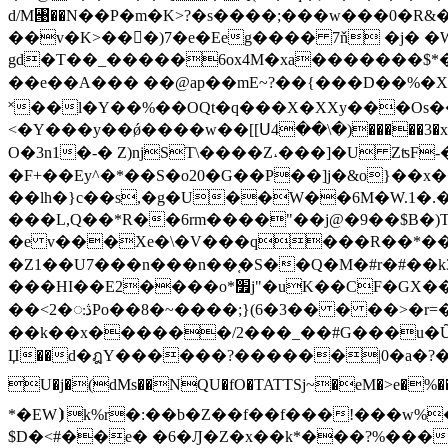
d/M꥙��N��P�m�K>?�s����;���w���0�R&
��v�K>���)7�e�Eeg���� 7ň �ј� �W�
gd�T��_�����6ox4M�xa�������$*�bȚ�
��e��A��� ��@ap��mE~?��{���D��%�X��}�
˟��l�Y��%��OQt�q���X�XXy���Os��sퟧ3
<�Y���y��ǿ����w��[[Ս4��\�)��
���3
O�3n1�-� Z)ǌST\����Z˔���]�U ZʦF-
�F+��Ey^�*��S�o20�G��P��]j�&o}��x
��lh�}c��s,�g�U��W��6M�W.1�.�
���L,Q��*R��6rm����
"��j@�9��$B�)
�e v���Xe�\�V���q���R��*��
�Z1��U7���n���n��֚�S��Q�M�#r�#��k3
���HI��E2����o*׿j"�uK��CF�GX��&�ϣp�8�pS��6Ak�>Rl����Us�Ht��#YAȱ�G��j��>r]�Q���nR�Z���- �(��Z���x=��o��j�����fM p�J�� �잕�� |
��<2�ꥒڎPo��8�~����;}(6�3�� � ��>�r=�ځү4b�_�B6S�Z��1��JC��JP�B�C�n��T2��S&���/
��k��x������/2���_��#G���u�Ȗ��
Џ��d�ฎY������?������|0�a�?��

U�j�(dMs��NQU�fO�TATTSj~�eM�>e�%�����R�Xp
*�EW⦘k%r�:��b�Z��f��f���!���w%
$D�<#��e� �6�Ԓ�Z�x��k*���?%���