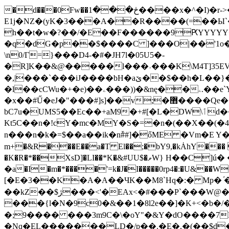
�d���0Fw��څ���1����x�^�I)�r->�A�������^χ��r�V���� `l�D�jy � uG��#���i�Y�>
E1j�NZ�(yK�3���A��R����(=��Ы`
h��t�w�?��/�E��F������9ԖYYYYY
�q�dG�p��$����C ]���O|��'1o����
\n0/Γ=}���D4-�#�JH7l�05U5�-
�R]K��&@�����l���˒���K\M4T]35EV�&
�,|���`���iJ����bH�aێ��$��h�L��}���NNN��uW7�"aU�uCuU;��ʪ+X-s#w�*Hptp�~
�l��cCWu�+�e)��ۦ���))�&nę��ۦ.��e`Y�UU1�Tm�Z�$i�������D �������غb˲��������Zv�\�n!
�x��#Ű�eJ�"���#]s]��v;�޻����Qe��4K� Y[wǲ-[� �͍8���P�YA7�+`ɔ5۶LӒM�ql��,]v������sWGU]Eu�v�
bC7u�UMS5��Ec��+aM9�+#[�L�DW\ٲd��nʪ*�-,V��M8�{A|�d=;��8��
Kt5C��n�!cY�mc�MY�S�=�n�(��X��(�4lۖ���Dǲ)�_
n���n�k�=$��a��ik�nٚ##]�őME �Vm�E
m+�&R���E��a�T El��;�bY9,�kȦhY��� �
�K�R�*��XsD]�LI��*K�&#UU$�ވW} H��C]ú� �"k�!)�$JH�Ev �C{Ż�9v8k�$apb�A��GL�~���NN�� 2z.���a��$�d?/
�a�I�m�*����'=k�J�I�����0rp4�:�U&��
[�E�3��K�A�A��ЧK��M8`Hq�:� Mp� 
��kZ��$ژ���<'�EAx<�#���P`���W@����*~���.y�0^� �YĢ�s0k���x��F3v*�S����4������
���{l�N�9c0�&��1�8l2e��]�K+<�
�;9���� ���3m9C�\�oY"�&Y�dO����7
�Nq�EL�������LD�/p��.�E�,�(��$d�O�'!f�"�l�