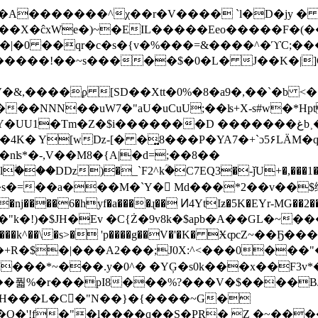
��X�ĉxWe�)~�EIL�����Eeo�����F�(�
�|�0 ��qr�c�s�{v�%���=&����^�ϓC;�
�!��~s�����$�0�L� J��K�|]Ƈeg�sٟON
,����ϼ [SD��Xtt�0%�8�a9�,��`�b <����
`F2^kؒ�C7EQ3�-ǰU+�,���׮�1� j��\Q�GtIPM]�E�B�鸺
 Y�s�=��a���M�`Y� ٕMd���*2��v��$
nj����6�hyf�a����ɻ�� Ͷ4YtIƶ�5K�EYr-MG��2�
W���k^��\�s>� 'p����g��V�'�K� ӾȹcZ~��Ҕ
֬�+R�$�|���A2���;J0X:^<���0��
b�/��풟%�r���pI8���%?���V�$����
H���L�C󹏹�"N��}�{����~G�
���q��S�PR� Z �~�����ل�@D枂P� O?��/��ŶB�6!_��8