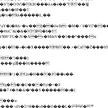
�V7ј
�O\N5�KB!���ά.n�4��"7��띟
��S�0P��5`
�)�&h>�w��fj��ówIh~�M�>`d�Vi7�l�
�#foC`&(�&�$I�$�!
Z�T�*j��U#/
E�")���}
Ϯ�^}�2.[u�H���;��a��-
�/́t�/�U���Fyi�+�J/
/��7 #�/8�4z�³��Y������s�{
��>@r�󧙴^9l��v8��i5���L�\#ݳ� ꥦ