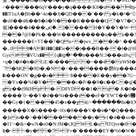
숮'.ו����m�s9��9�ǁ��B}&�9'V�9ÃU�n��Y� ��7���GT�.
<������6qV���y�q����\K8�u��8p�
��lT1uA�ָBb��^4o��Jj�QD���`��\ y�k�ʰ�
�sH��4&��$�ă�N�t��K�����Q7�V7�C
묔]����4���ۦ�]ڢ]����H�Y��Y�W~*�� BV�Ʋ3�&��M��B�N���*R��z��֮���F��r��}OB���^4�."]�L J��m��1O?
��7@ž�Pk�:��W���������q��n��?
������E×TT��7�Qu+�jwv_��)�^ ��
�؎08�A�H��Q��5е��)���B��˞`�l�@H�ӓ
Gys#�VUx��{q�tց�^��n���N:3���uI#ܟ $^�ў��6ЏN:�2���Q�(,Ȓ O����ι�����F(
+q�3�#�h�(GE:�\���z�>��4�eW
´7�MQ�9D�;�N!�<��/�����磿8/p���4;�5
�i���ON`�̗g��s�<$����E��y��7G~
�Yx��%I�Y����c�P/��9�c��C�q[�
gɀ��(98(Hp�-D8YD'��1�q� Ƙ
����`0~��Y�d��%t���z��eF�''EW'T��޼9~�⧓Bao�p�Ř�}����"B{.��<�� X|0�� "���2,���G��
��Gy�{����45�x��ջ4(/>������8a�f(X 
�����X�S����>Hx�8���V��я�*�Q�
�]um��˃��Ì�������y�e{�4��xo�E
�Iϒ>�&=�wN�e0�N:fM�t,IQ WL�uӴTQve�6
Ʀ�<=�y��7ⲲFv�`�����EY�%6�W�