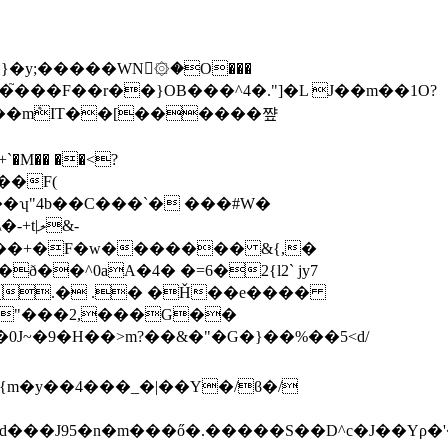
�y;�����WN񳛠۞�O���
��mܶIT��[������쨮
`�M�� ��<?
�ʮ"4b��C���`� ���#W�
ލ&-
�^0aA�4� �=6�2{l2` jy7
�,.� .� �Ȟ��e����
�0J~�9�H��>m?��&�"�G�}�� %��5<d/
{m�y��4���_�|��Y�/ϐ�/
���J95�n�m���
ő�.�����S��D^c�J��Yρ�'�؟/.��,0�p�������`��