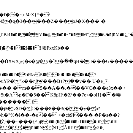
�0�ɋ�3�����Z���oJ�X���-�-
V��@����~*���M" ��O��)�M��ݻ"�}
������-
�9�%ƽB���0� I���j���4 ?
/��� �m��5��A��.���VC���e3x�� /
�3������}
��:�j�l��NNT Ǎ� I9���t"y2�{