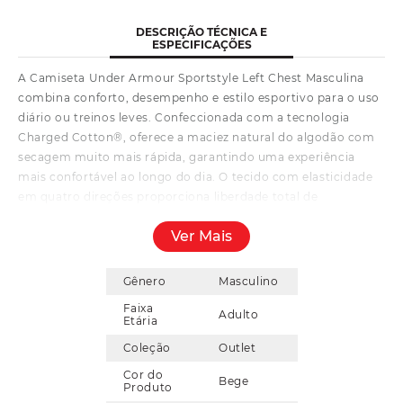
DESCRIÇÃO TÉCNICA E
ESPECIFICAÇÕES
A Camiseta Under Armour Sportstyle Left Chest Masculina
combina conforto, desempenho e estilo esportivo para o uso
diário ou treinos leves. Confeccionada com a tecnologia
Charged Cotton®, oferece a maciez natural do algodão com
secagem muito mais rápida, garantindo uma experiência
mais confortável ao longo do dia. O tecido com elasticidade
em quatro direções proporciona liberdade total de
movimentos, enquanto o sistema Moisture Transport
Ver Mais
dispersa o suor de forma eficiente, mantendo o corpo seco
por mais tempo. A tecnologia antiodor ajuda a evitar o
crescimento de micro-organismos que causam mau cheiro,
Gênero
Masculino
preservando a sensação de frescor. Com caimento Loose,
Faixa
Adulto
oferece ventilação e ajuste relaxado, ideal para quem busca
Etária
praticidade com desempenho.
Coleção
Outlet
Cor do
Bege
Produto