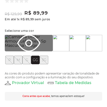
R$
89
,
99
R$
129
,
99
Em até
1
x
R$
89
,
99
sem juros
Selecione uma cor
P
M
G
GG
3G
As cores do produto podem apresentar variação de tonalidade de
acordo com a configuração e a iluminação do seu dispositivo.
Provador Virtual
Tabela de Medidas
Corra antes que acabe
, temos apenas
1
em estoque!