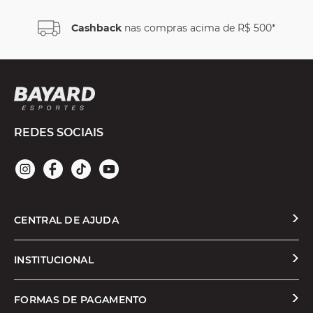
Cashback
nas compras acima de R$ 500*
REDES SOCIAIS
CENTRAL DE AJUDA
Solicitar Troca ou Devolução
INSTITUCIONAL
Prazos e Entregas
Quem Somos
FORMAS DE PAGAMENTO