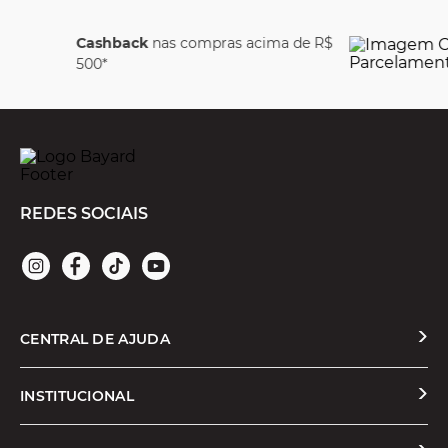
 R$
Parcele em até
6x se
juros
REDES SOCIAIS
CENTRAL DE AJUDA
Solicitar Troca ou Devolução
INSTITUCIONAL
Prazos e Entregas
Quem Somos