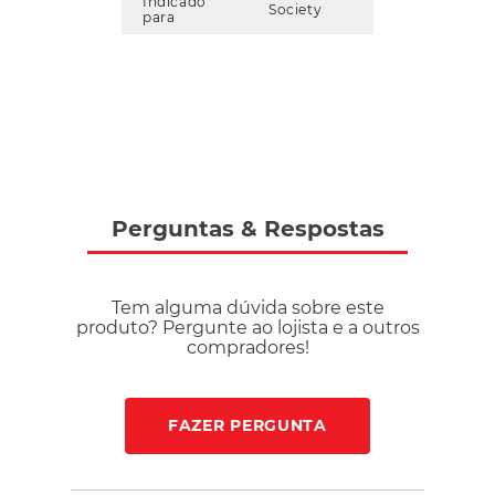
solado, garantindo transições mais suaves nas passadas,
Indicado
Society
para
enquanto o Perfect Fit otimiza o ajuste e o conforto por meio
de costuras estratégicas no cabedal. Conta ainda com a
tecnologia Protection, que reforça áreas de maior impacto,
como a região dos dedos, oferecendo mais segurança e
precisão nos chutes, além do sistema Shoot, que adiciona
texturas no cabedal para melhorar o controle e o contato
com a bola. Com peso aproximado de 335g, é ideal para
jogadores leves e rápidos que buscam alto desempenho em
campo. Indicada exclusivamente para gramados sintéticos,
Perguntas
&
Respostas
sua utilização em outras superfícies pode comprometer a
performance e acelerar o desgaste do produto. Para maior
durabilidade, recomenda-se limpeza com pano úmido,
Tem alguma dúvida sobre este
secagem à sombra e armazenamento em local arejado.
produto? Pergunte ao lojista e a outros
compradores!
FAZER PERGUNTA