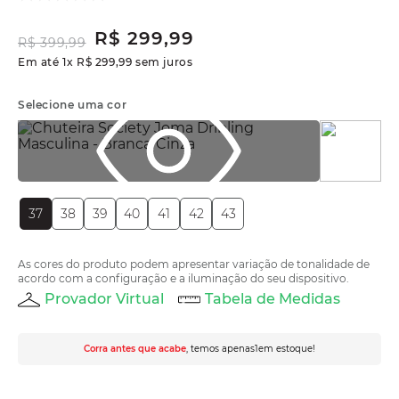
R$
299
,
99
R$
399
,
99
Em até
1
x
R$
299
,
99
sem juros
Selecione uma cor
37
38
39
40
41
42
43
As cores do produto podem apresentar variação de tonalidade de
acordo com a configuração e a iluminação do seu dispositivo.
Provador Virtual
Tabela de Medidas
Corra antes que acabe
, temos apenas
1
em estoque!