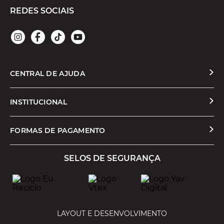
REDES SOCIAIS
CENTRAL DE AJUDA
Solicitar Troca ou Devolução
INSTITUCIONAL
Prazos e Entregas
Quem Somos
FORMAS DE PAGAMENTO
Formas de Pagamento
Nossas Lojas
SELOS DE SEGURANÇA
Promoções e Cupons
Seja um Franqueado
Cashback
Trabalhe Conosco
Serviços
LAYOUT E DESENVOLVIMENTO
Política de Privacidade