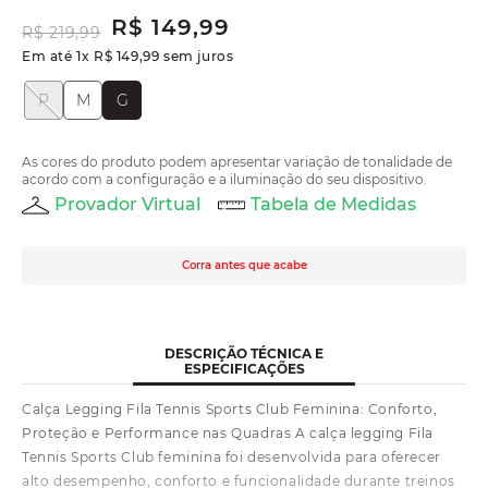
R$
149
,
99
R$
219
,
99
Em até
1
x
R$
149
,
99
sem juros
P
M
G
As cores do produto podem apresentar variação de tonalidade de
acordo com a configuração e a iluminação do seu dispositivo.
Provador Virtual
Tabela de Medidas
Corra antes que acabe
DESCRIÇÃO TÉCNICA E
ESPECIFICAÇÕES
Calça Legging Fila Tennis Sports Club Feminina: Conforto,
Proteção e Performance nas Quadras A calça legging Fila
Tennis Sports Club feminina foi desenvolvida para oferecer
alto desempenho, conforto e funcionalidade durante treinos