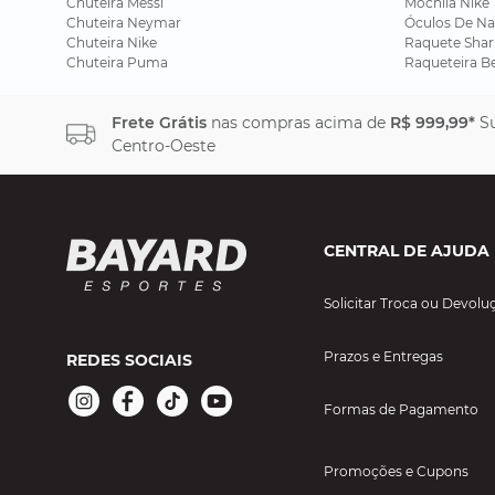
Chuteira Messi
Mochila Nike
Chuteira Neymar
Óculos De Na
Chuteira Nike
Raquete Shar
Chuteira Puma
Raqueteira B
Frete Grátis
nas compras acima de
R$ 999,99*
Su
Centro-Oeste
CENTRAL DE AJUDA
Solicitar Troca ou Devolu
Prazos e Entregas
REDES SOCIAIS
Formas de Pagamento
Promoções e Cupons