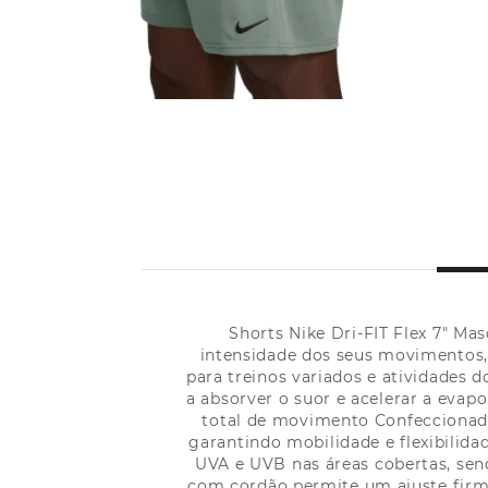
Shorts Nike Dri-FIT Flex 7" M
intensidade dos seus movimentos, o
para treinos variados e atividades 
a absorver o suor e acelerar a evap
total de movimento Confeccionado
garantindo mobilidade e flexibilida
UVA e UVB nas áreas cobertas, send
com cordão permite um ajuste firme