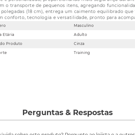
itam o transporte de pequenos itens, agregando funcionalid
polegadas (18 cm), entrega um caimento equilibrado que f
conforto, tecnologia e versatilidade, pronto para acompan
ero
Masculino
a Etária
Adulto
 do Produto
Cinza
orte
Training
Perguntas
&
Respostas
vida sobre este produto? Pergunte ao lojista e a outro