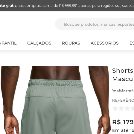
ete grátis
nas compras acima de RS 999,99* apenas para regiões sul, sudest
Busque produtos, marcas, espor
NFANTIL
CALÇADOS
ROUPAS
ACESSÓRIOS
E
Shorts
Mascul
Vendido e en
REFERÊNC
R$
179
Em até
1