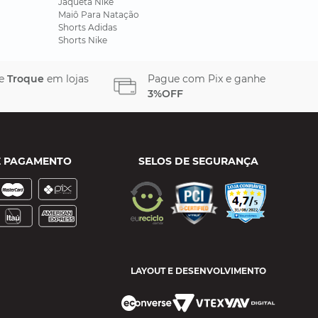
Jaqueta Nike
Maiô Para Natação
Shorts Adidas
Shorts Nike
 e
Troque
em lojas
Pague com Pix e ganhe
3%OFF
E PAGAMENTO
SELOS DE SEGURANÇA
LAYOUT E DESENVOLVIMENTO