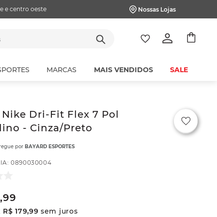
e e centro oeste
Nossas Lojas
tes
SPORTES
MARCAS
MAIS VENDIDOS
SALE
 Nike Dri-Fit Flex 7 Pol
ino - Cinza/Preto
tregue por
BAYARD ESPORTES
IA
:
0890030004
,
99
x
R$
179
,
99
sem juros