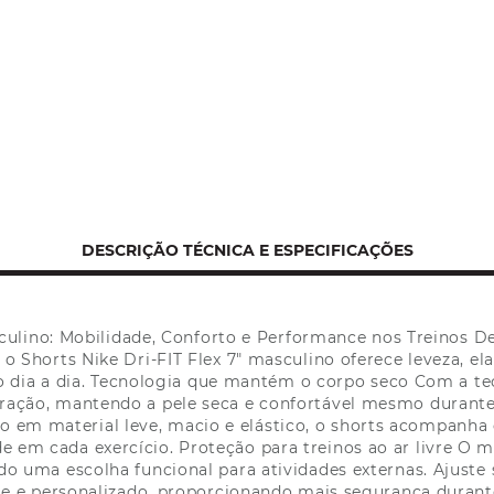
DESCRIÇÃO TÉCNICA E ESPECIFICAÇÕES
asculino: Mobilidade, Conforto e Performance nos Treinos 
 Shorts Nike Dri-FIT Flex 7" masculino oferece leveza, ela
do dia a dia. Tecnologia que mantém o corpo seco Com a tec
oração, mantendo a pele seca e confortável mesmo durante
 em material leve, macio e elástico, o shorts acompanha
de em cada exercício. Proteção para treinos ao ar livre O 
o uma escolha funcional para atividades externas. Ajuste 
 e personalizado, proporcionando mais segurança durante 