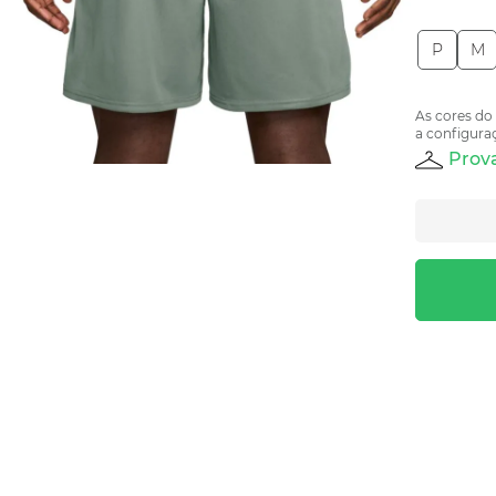
P
M
As cores do
a configuraç
Prova