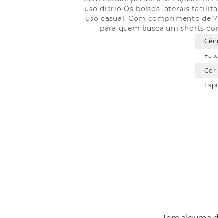
uso diário Os bolsos laterais facil
uso casual. Com comprimento de 7 
para quem busca um shorts com 
Gên
Faix
Cor
Esp
Tem alguma dú