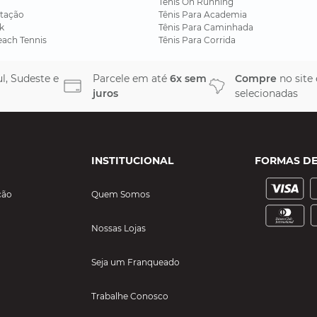
Tênis On Running
tação
Tênis Para Academia
k
Tênis Para Caminhada
each Tennis
Tênis Para Corrida
l, Sudeste e
Parcele em até
6x sem
Compre
no site
juros
selecionadas
INSTITUCIONAL
FORMAS D
ção
Quem Somos
Nossas Lojas
Seja um Franqueado
Trabalhe Conosco