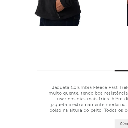
Jaqueta Columbia Fleece Fast Trek
muito quente, tendo boa resistência
usar nos dias mais frios. Além 
jaqueta é extremamente moderno, p
bolso na altura do peito. Todos os 
Gên