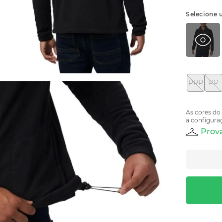
Selecione 
PPP
PP
As cores do
a configuraç
Prova