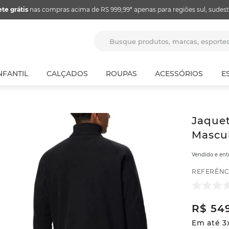
ete grátis
nas compras acima de RS 999,99* apenas para regiões sul, sudest
Busque produtos, marcas, espor
NFANTIL
CALÇADOS
ROUPAS
ACESSÓRIOS
E
Jaquet
Mascul
Vendido e en
REFERÊNC
R$
54
Em até
3