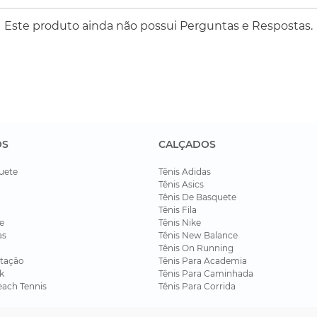
Este produto ainda não possui Perguntas e Respostas.
OS
CALÇADOS
uete
Tênis Adidas
Tênis Asics
Tênis De Basquete
Tênis Fila
e
Tênis Nike
as
Tênis New Balance
Tênis On Running
tação
Tênis Para Academia
k
Tênis Para Caminhada
each Tennis
Tênis Para Corrida