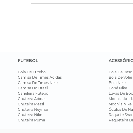
FUTEBOL
ACESSÓRI
Bola De Futebol
Bola De Basq
Camisa De Times Adidas
Bola De Vôlei
Camisa De Times Nike
Bola Nike
Camisa Do Brasil
Boné Nike
Caneleira Futebol
Luvas De Box
Chuteira Adidas
Mochila Adid
Chuteira Messi
Mochila Nike
Chuteira Neymar
Óculos De Na
Chuteira Nike
Raquete Shar
Chuteira Puma
Raqueteira B