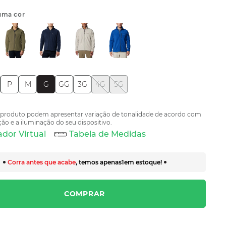
uma cor
P
M
G
GG
3G
4G
5G
 produto podem apresentar variação de tonalidade de acordo com
ão e a iluminação do seu dispositivo.
dor Virtual
Tabela de Medidas
Corra antes que acabe
, temos apenas
1
em estoque!
COMPRAR