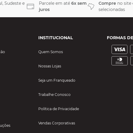
l, Sudeste e
Parcele em até
6x sem
Compre
no site
juros
selecionadas
INSTITUCIONAL
FORMAS D
ção
Quem Somos
Nossas Lojas
Seja um Franqueado
Trabalhe Conosco
Política de Privacidade
Vendas Corporativas
luções