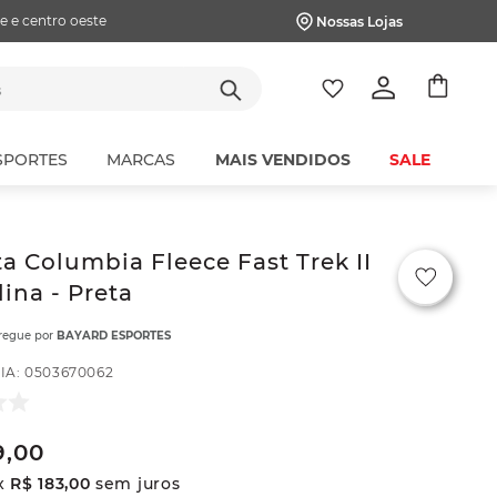
e e centro oeste
Nossas Lojas
tes
SPORTES
MARCAS
MAIS VENDIDOS
SALE
a Columbia Fleece Fast Trek II
ina - Preta
tregue por
BAYARD ESPORTES
IA
:
0503670062
9
,
00
x
R$
183
,
00
sem juros