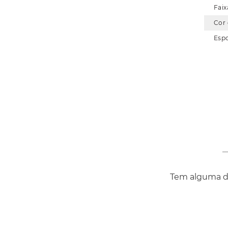
Faix
Cor
Esp
Tem alguma dú