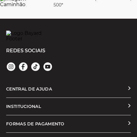
500*
REDES SOCIAIS
CENTRAL DE AJUDA
Solicitar Troca ou Devolução
INSTITUCIONAL
Prazos e Entregas
Quem Somos
FORMAS DE PAGAMENTO
Formas de Pagamento
Nossas Lojas