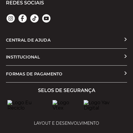
REDES SOCIAIS
CENTRAL DE AJUDA
Solicitar Troca ou Devolução
INSTITUCIONAL
Prazos e Entregas
Quem Somos
FORMAS DE PAGAMENTO
Formas de Pagamento
Nossas Lojas
SELOS DE SEGURANÇA
Promoções e Cupons
Seja um Franqueado
Cashback
Trabalhe Conosco
Serviços
LAYOUT E DESENVOLVIMENTO
Política de Privacidade