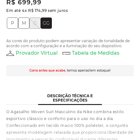
R$
699
,
99
Em até
4
x
R$
174
,
99
sem juros
P
M
G
GG
As cores do produto podem apresentar variação de tonalidade de
acordo com a configuração e a iluminação do seu dispositivo.
Provador Virtual
Tabela de Medidas
Corra antes que acabe
, temos apenas
1
em estoque!
DESCRIÇÃO TÉCNICA E
ESPECIFICAÇÕES
O Agasalho Woven Suit Masculino da Nike combina estilo
esportivo clássico e conforto para o uso no dia a dia.
Confeccionado em tecido macio 100% poliéster, o conjunto
apresenta modelagem relaxada que proporciona liberdade de
movimento e sensação confortável durante diferentes