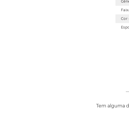
Gên
Faix
Cor
Esp
Tem alguma dú