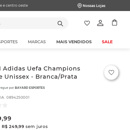
e e centro oeste
Nossas Lojas
tes
SPORTES
MARCAS
MAIS VENDIDOS
SALE
II Adidas Uefa Champions
 Unissex - Branca/Prata
tregue por
BAYARD ESPORTES
IA
:
0894250001
9
,
99
x
R$
249
,
99
sem juros