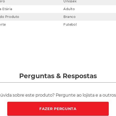
ero
Unissex
a Etária
Adulto
 do Produto
Branco
orte
Futebol
Perguntas
&
Respostas
vida sobre este produto? Pergunte ao lojista e a outro
FAZER PERGUNTA