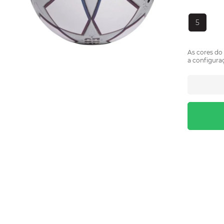
5
As cores do
a configuraç