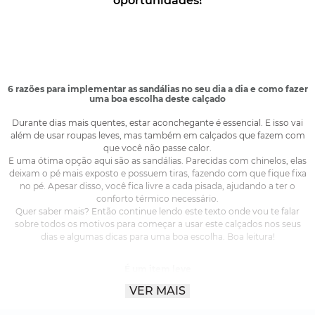
6 razões para implementar as sandálias no seu dia a dia e como fazer
uma boa escolha deste calçado
Durante dias mais quentes, estar aconchegante é essencial. E isso vai
além de usar roupas leves, mas também em calçados que fazem com
que você não passe calor.
E uma ótima opção aqui são as sandálias. Parecidas com chinelos, elas
deixam o pé mais exposto e possuem tiras, fazendo com que fique fixa
no pé. Apesar disso, você fica livre a cada pisada, ajudando a ter o
conforto térmico necessário.
Quer saber mais? Então continue lendo este texto onde vou te falar
sobre todos os motivos para começar a usar este calçados nos seus
dias e algumas dicas para uma boa escolha. Boa leitura!
É um item leve
VER MAIS
O primeiro fator que torna as sandálias femininas e masculinas uma
boa opção para os seus dias é a leveza. Afinal, você não precisa se