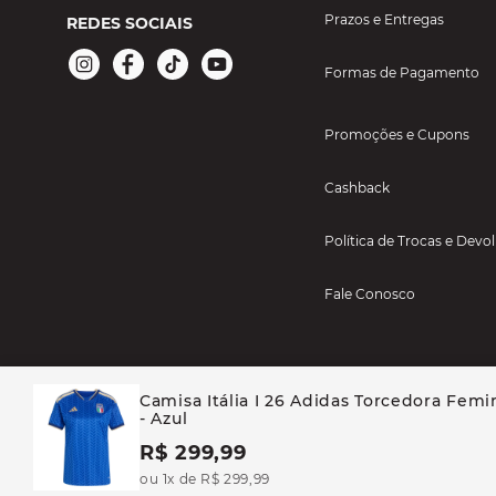
Prazos e Entregas
REDES SOCIAIS
Formas de Pagamento
Promoções e Cupons
Cashback
Política de Trocas e Devo
Fale Conosco
Camisa Itália I 26 Adidas Torcedora Femi
- Azul
R$ 299,99
BAYARD ESPORTES - TODOS OS DIREITOS RESERVADOS CASA BAYARD AR
ou 1x de R$ 299,99
46