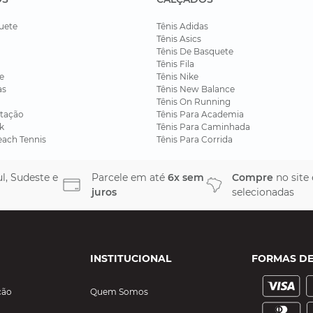
uete
Tênis Adidas
Tênis Asics
Tênis De Basquete
Tênis Fila
e
Tênis Nike
as
Tênis New Balance
Tênis On Running
tação
Tênis Para Academia
k
Tênis Para Caminhada
each Tennis
Tênis Para Corrida
l, Sudeste e
Parcele em até
6x sem
Compre
no site
juros
selecionadas
INSTITUCIONAL
FORMAS D
ção
Quem Somos