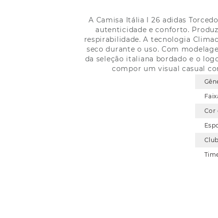
A Camisa Itália I 26 adidas Torce
autenticidade e conforto. Produzi
respirabilidade. A tecnologia Clima
seco durante o uso. Com modelagem
da seleção italiana bordado e o logo
compor um visual casual com 
Gên
Faix
Cor
Esp
Clu
Tim