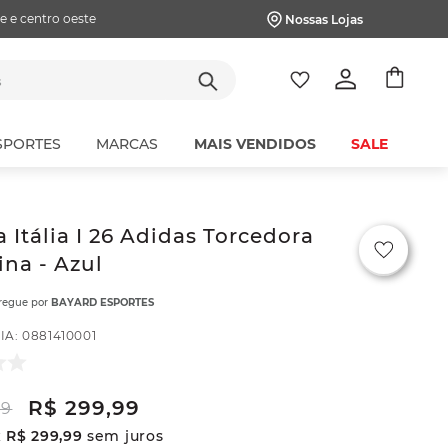
e e centro oeste
Nossas Lojas
tes
SPORTES
MARCAS
MAIS VENDIDOS
SALE
 Itália I 26 Adidas Torcedora
na - Azul
tregue por
BAYARD ESPORTES
IA
:
0881410001
R$
299
,
99
99
x
R$
299
,
99
sem juros