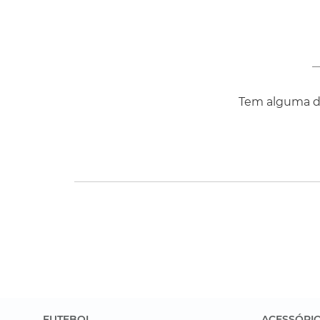
Tem alguma dú
FUTEBOL
ACESSÓRI