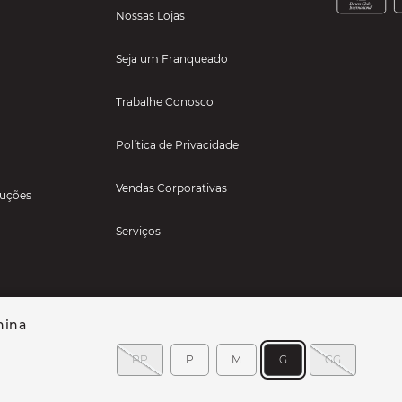
Nossas Lojas
Seja um Franqueado
Trabalhe Conosco
Política de Privacidade
Vendas Corporativas
luções
Serviços
nina
PP
P
M
G
GG
TIGOS PARA ESPORTES LTDA - RUA TEXAS, 111, SALA 229 - JARDIM RANCHO ALEGRE 