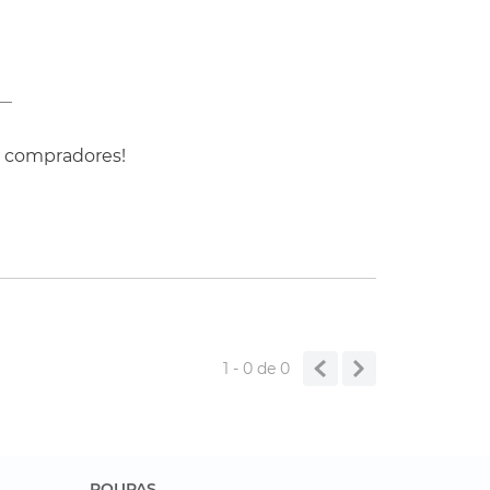
s compradores!
1 - 0
de
0
ROUPAS