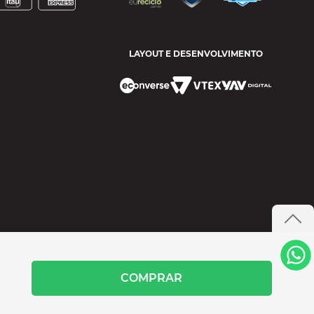
LAYOUT E DESENVOLVIMENTO
COMPRAR
- SANTANA DE PARANAÍBA/SP CEP 06515 200 CNPJ 60.456.407/0024-