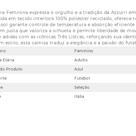
dora Feminina expressa o orgulho e a tradição da Azzurr
da em tecido interlock 100% poliéster reciclado, oferece t
cool garante controle de temperatura e absorção eficient
 justa que valoriza a silhueta e permite liberdade de mo
 adidas com as icônicas Três Listras, reforçando sua identi
estilo, esta camisa traduz a elegância e a paixão do fute
ero
Feminino
a Etária
Adulto
 do Produto
Azul
orte
Futebol
be
Seleção
e
Itália