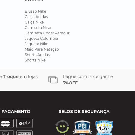
Blusão Nike
Calça Adidas
Calça Nike
Camiseta Nike
Camiseta Under Armour
Jaqueta Columbia
Jaqueta Nike
Maiô Para Natação
Shorts Adidas
Shorts Nike
 e
Troque
em lojas
Pague com Pix e ganhe
3%OFF
E PAGAMENTO
SELOS DE SEGURANÇA