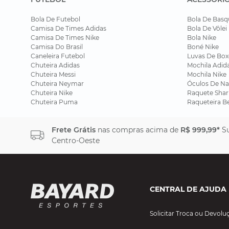
Bola De Futebol
Bola De Basq
Camisa De Times Adidas
Bola De Vôlei
Camisa De Times Nike
Bola Nike
Camisa Do Brasil
Boné Nike
Caneleira Futebol
Luvas De Box
Chuteira Adidas
Mochila Adid
Chuteira Messi
Mochila Nike
Chuteira Neymar
Óculos De Na
Chuteira Nike
Raquete Shar
Chuteira Puma
Raqueteira B
Frete Grátis
nas compras acima de
R$ 999,99*
Su
Centro-Oeste
CENTRAL DE AJUDA
Solicitar Troca ou Devolu