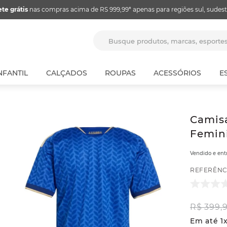
ete grátis
nas compras acima de RS 999,99* apenas para regiões sul, sudest
Busque produtos, marcas, espor
NFANTIL
CALÇADOS
ROUPAS
ACESSÓRIOS
E
Camisa
Femini
Vendido e en
REFERÊNC
R$
399
,
Em até
1