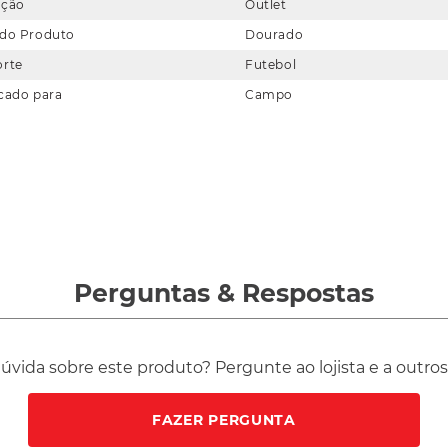
eção
Outlet
 do Produto
Dourado
orte
Futebol
cado para
Campo
Perguntas
&
Respostas
vida sobre este produto? Pergunte ao lojista e a outro
FAZER PERGUNTA