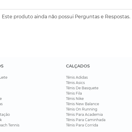
Este produto ainda não possui Perguntas e Respostas.
OS
CALÇADOS
uete
Tênis Adidas
Tênis Asics
Tênis De Basquete
Tênis Fila
e
Tênis Nike
as
Tênis New Balance
Tênis On Running
tação
Tênis Para Academia
k
Tênis Para Caminhada
each Tennis
Tênis Para Corrida