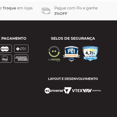
 e
Troque
em lojas
Pague com Pix e ganhe
3%OFF
E PAGAMENTO
SELOS DE SEGURANÇA
LAYOUT E DESENVOLVIMENTO