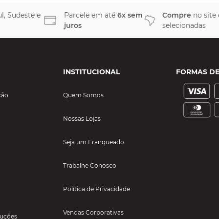
l, Sudeste e
Parcele em até
6x sem
Compre
no site
juros
selecionadas
INSTITUCIONAL
FORMAS D
ção
Quem Somos
Nossas Lojas
Seja um Franqueado
Trabalhe Conosco
Política de Privacidade
Vendas Corporativas
luções