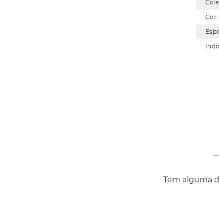
Col
Cor
Esp
Indi
Tem alguma dú