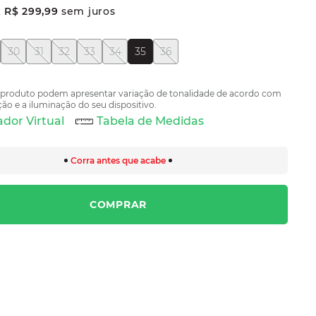
x
R$
299
,
99
sem juros
30
31
32
33
34
35
36
 produto podem apresentar variação de tonalidade de acordo com
ão e a iluminação do seu dispositivo.
dor Virtual
Tabela de Medidas
Corra antes que acabe
COMPRAR