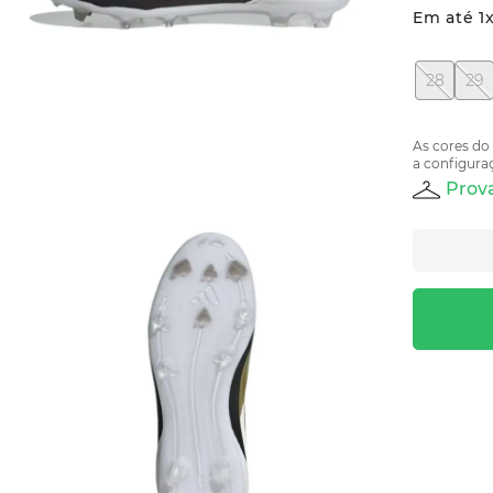
Em até
1
28
29
As cores do
a configuraç
Prova