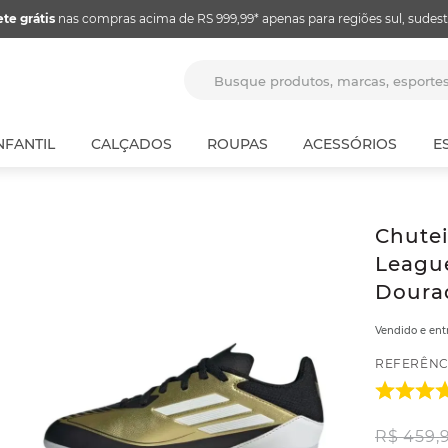
ete grátis
nas compras acima de RS 999,99* apenas para regiões sul, sudest
Busque produtos, marcas, espor
NFANTIL
CALÇADOS
ROUPAS
ACESSÓRIOS
E
Chute
League
Doura
Vendido e en
REFERÊNC
R$
459
,