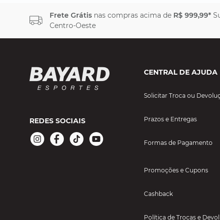
Frete Grátis
nas compras acima de
R$ 999,99*
Su
Centro-Oeste
CENTRAL DE AJUDA
Solicitar Troca ou Devolu
Prazos e Entregas
REDES SOCIAIS
Formas de Pagamento
Promoções e Cupons
Cashback
Política de Trocas e Devo