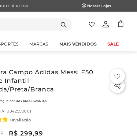
e e centro oeste
Nossas Lojas
tes
SPORTES
MARCAS
MAIS VENDIDOS
SALE
ira Campo Adidas Messi F50
 Infantil -
da/Preta/Branca
tregue por
BAYARD ESPORTES
IA
:
0842590001
1
avaliação
R$
299
,
99
99