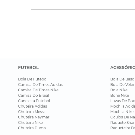
FUTEBOL
ACESSÓRI
Bola De Futebol
Bola De Basq
Camisa De Times Adidas
Bola De Vôlei
Camisa De Times Nike
Bola Nike
Camisa Do Brasil
Boné Nike
Caneleira Futebol
Luvas De Box
Chuteira Adidas
Mochila Adid
Chuteira Messi
Mochila Nike
Chuteira Neymar
Óculos De Na
Chuteira Nike
Raquete Shar
Chuteira Puma
Raqueteira B