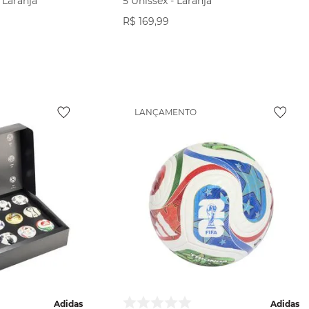
 Laranja
5 Unissex - Laranja
R$
169
,
99
ODUTO
VER PRODUTO
LANÇAMENTO
Adidas
Adidas