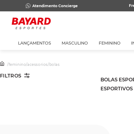
Fr
Atendimento Concierge
LANÇAMENTOS
MASCULINO
FEMININO
I
/
feminino
/
acessorios
/
bolas
FILTROS
BOLAS ESPO
ESPORTIVOS