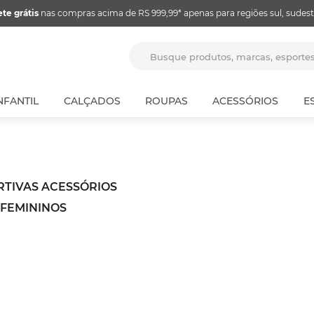
ete grátis
nas compras acima de RS 999,99* apenas para regiões sul, sudest
Busque produtos, marcas, espor
NFANTIL
CALÇADOS
ROUPAS
ACESSÓRIOS
E
RTIVAS ACESSÓRIOS
 FEMININOS