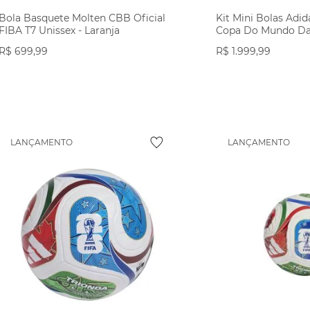
Bola Basquete Molten CBB Oficial
Kit Mini Bolas Adid
FIBA T7 Unissex - Laranja
Copa Do Mundo Da F
Branco
R$
699
,
99
R$
1
.
999
,
99
VER PRODUTO
VER PR
LANÇAMENTO
LANÇAMENTO