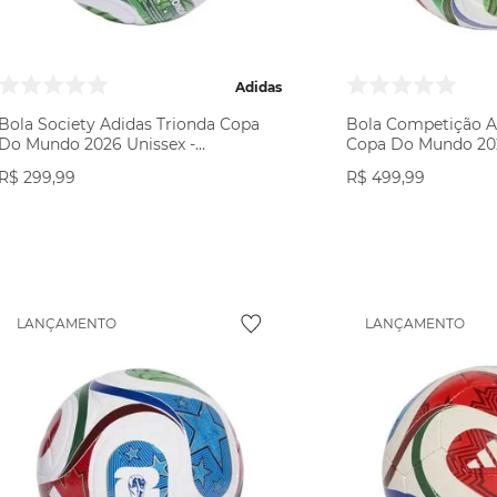
Adidas
Bola Society Adidas Trionda Copa
Bola Competição A
Do Mundo 2026 Unissex -
Copa Do Mundo 202
Branca/Multicolor
Branca/Multicolor
R$
299
,
99
R$
499
,
99
VER PRODUTO
VER PR
LANÇAMENTO
LANÇAMENTO