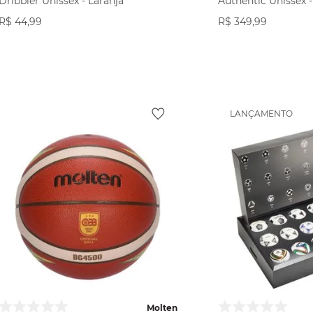
Dribbler Unissex - Laranja
Authentic Unissex -
R$
44
,
99
R$
349
,
99
VER PRODUTO
VER PR
LANÇAMENTO
Molten