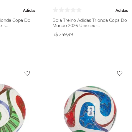
Adidas
Adidas
rionda Copa Do
Bola Treino Adidas Trionda Copa Do
x -
Mundo 2026 Unissex -
Branca/Multicolor
R$
249
,
99
ODUTO
VER PRODUTO