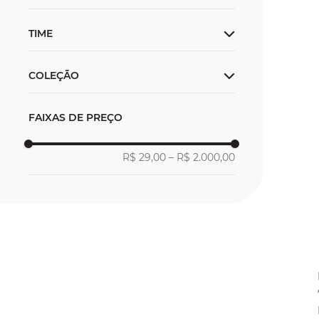
Indoor
TIME
Campo
Society
Barcelona
COLEÇÃO
Brasil
França
Lançamento
FAIXAS DE PREÇO
Manchester City
Outlet
Real Madrid
R$ 29,00
–
R$ 2.000,00