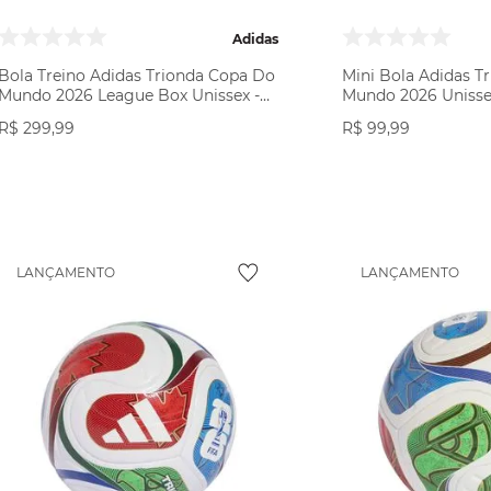
Adidas
Bola Treino Adidas Trionda Copa Do
Mini Bola Adidas T
Mundo 2026 League Box Unissex -
Mundo 2026 Unisse
Branca/Multicolor
Branca/Multicolor
R$
299
,
99
R$
99
,
99
VER PRODUTO
VER PR
LANÇAMENTO
LANÇAMENTO