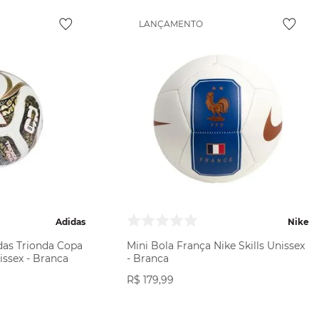
LANÇAMENTO
Adidas
Nike
idas Trionda Copa
Mini Bola França Nike Skills Unissex
ssex - Branca
- Branca
R$
179
,
99
ODUTO
VER PRODUTO