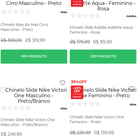
CUPOM
MAIS20
Nike
Adidas
Chinelo Nike Air Max Cirro
Chinelo Slide Adidas Adilette Aqua -
Masculino - Preto
Feminino - Rosa
R$
399
,
99
R$
319
,
99
R$
179
,
99
R$
99
,
99
VER PRODUTO
VER PRODUTO
39%
+20%
OFF
CUPOM
MAIS20
Nike
Nike
Chinelo Slide Nike Victori One
Chinelo Slide Nike Victori One
Feminino - Preto
Masculino - Preto/Branco
R$
229
,
99
R$
139
,
99
R$
249
,
99