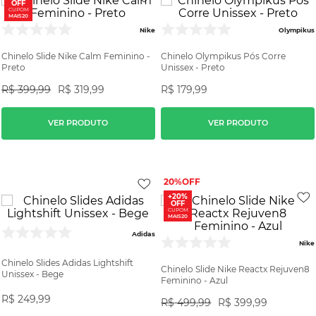
OFF
CUPOM
MAIS20
Nike
Olympikus
Chinelo Slide Nike Calm Feminino -
Chinelo Olympikus Pós Corre
Preto
Unissex - Preto
R$
399
,
99
R$
319
,
99
R$
179
,
99
VER PRODUTO
VER PRODUTO
20%
+20%
OFF
CUPOM
MAIS20
Adidas
Nike
Chinelo Slides Adidas Lightshift
Chinelo Slide Nike Reactx Rejuven8
Unissex - Bege
Feminino - Azul
R$
249
,
99
R$
499
,
99
R$
399
,
99