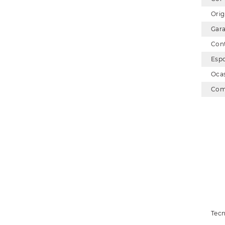
Ori
Gar
Con
Esp
Oca
Com
Tecn