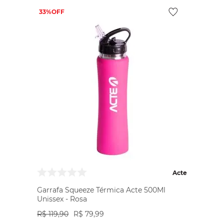
33%
Acte
Garrafa Squeeze Térmica Acte 500Ml
Unissex - Rosa
R$
119
,
90
R$
79
,
99