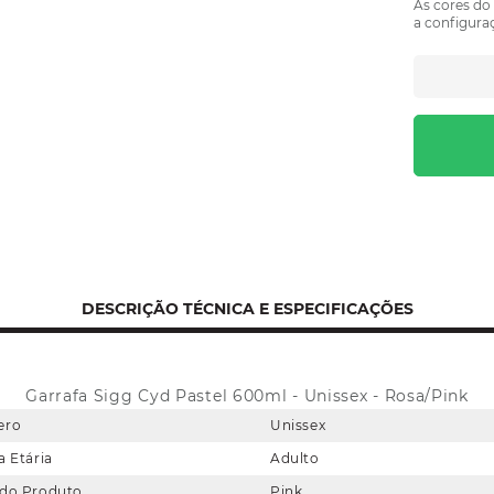
As cores do
a configuraç
DESCRIÇÃO TÉCNICA E ESPECIFICAÇÕES
Garrafa Sigg Cyd Pastel 600ml - Unissex - Rosa/Pink
ero
Unissex
a Etária
Adulto
 do Produto
Pink