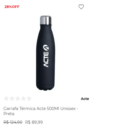
28%
Acte
Garrafa Térmica Acte 500Ml Unissex -
Preta
R$
124
,
90
R$
89
,
99