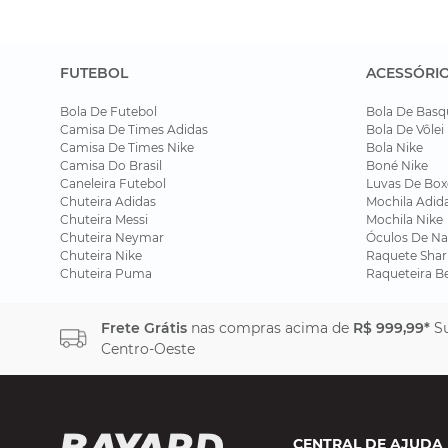
FUTEBOL
ACESSÓRI
Bola De Futebol
Bola De Basq
Camisa De Times Adidas
Bola De Vôlei
Camisa De Times Nike
Bola Nike
Camisa Do Brasil
Boné Nike
Caneleira Futebol
Luvas De Box
Chuteira Adidas
Mochila Adid
Chuteira Messi
Mochila Nike
Chuteira Neymar
Óculos De Na
Chuteira Nike
Raquete Shar
Chuteira Puma
Raqueteira B
Frete Grátis
nas compras acima de
R$ 999,99*
Su
Centro-Oeste
CENTRAL DE AJUDA