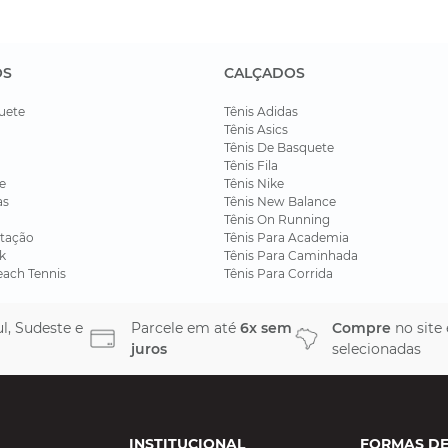
OS
CALÇADOS
uete
Tênis Adidas
Tênis Asics
Tênis De Basquete
Tênis Fila
e
Tênis Nike
as
Tênis New Balance
Tênis On Running
tação
Tênis Para Academia
k
Tênis Para Caminhada
each Tennis
Tênis Para Corrida
l, Sudeste e
Parcele em até
6x sem
Compre
no site
juros
selecionadas
INSTITUCIONAL
FORMAS D