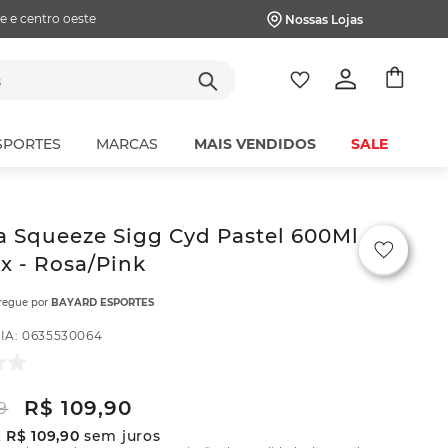
e e centro oeste
Nossas Lojas
tes
SPORTES
MARCAS
MAIS VENDIDOS
SALE
a Squeeze Sigg Cyd Pastel 600Ml
x - Rosa/Pink
tregue por
BAYARD ESPORTES
IA
:
0635530064
R$
109
,
90
9
x
R$
109
,
90
sem juros