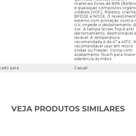
materiais livres de BPA (Bisfen
e quaisquer compostos orgâni
voláteis (VOC), ftalatos, crachá
BFDGE e NOGE. O revestimen
externo com proteção contra r
UV, impede o desbotamento d
cor. A tampa Screw Top é anti
derramamento, desmontável 
lavável. A temperatura
recomendada é de 4º a 40ºC. 
recomendável usar em micro
ondas ou freezer. Conta com
acabamento Touch para maior
aderência ás mãos.
cado para
Casual
VEJA PRODUTOS SIMILARES