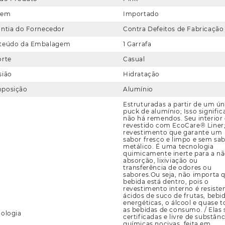
gem
Importado
antia do Fornecedor
Contra Defeitos de Fabricação
teúdo da Embalagem
1 Garrafa
orte
Casual
sião
Hidratação
posição
Alumínio
Estruturadas a partir de um ún
puck de alumínio; Isso signific
não há remendos. Seu interior 
revestido com EcoCare® Liner
revestimento que garante um
sabor fresco e limpo e sem sa
metálico. É uma tecnologia
quimicamente inerte para a n
absorção, lixiviação ou
transferência de odores ou
sabores.Ou seja, não importa 
bebida está dentro, pois o
revestimento interno é resiste
ácidos de suco de frutas, bebi
energéticas, o álcool e quase 
as bebidas de consumo. / Elas 
ologia
certificadas e livre de substânc
químicas nocivas, feita em