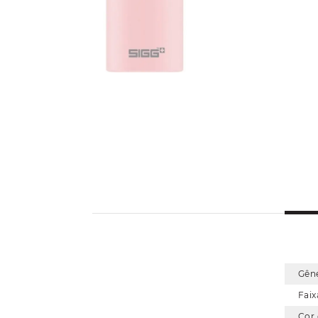
Gên
Faix
Cor