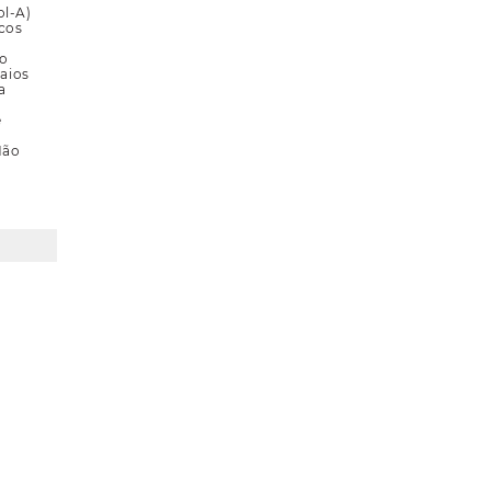
ol-A)
cos
,
to
aios
a
e
Não