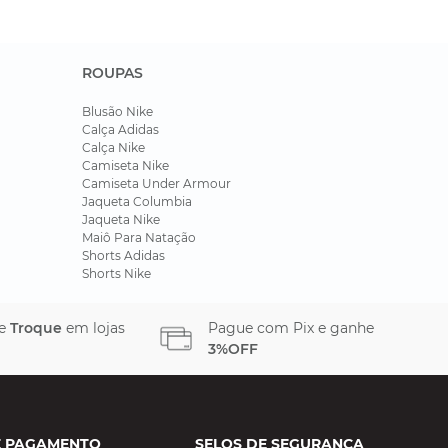
ROUPAS
Blusão Nike
Calça Adidas
Calça Nike
Camiseta Nike
Camiseta Under Armour
Jaqueta Columbia
Jaqueta Nike
Maiô Para Natação
Shorts Adidas
Shorts Nike
 e
Troque
em lojas
Pague com Pix e ganhe
3%OFF
E PAGAMENTO
SELOS DE SEGURANÇA