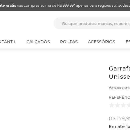
ete grátis
nas compras acima de RS 999,99* apenas para regiões sul, sudest
Busque produtos, marcas, espor
NFANTIL
CALÇADOS
ROUPAS
ACESSÓRIOS
E
Garraf
Unisse
Vendido e en
REFERÊNC
R$
179
,
9
Em até
1