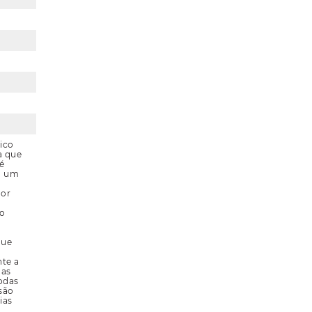
ico
a que
é
; um
bor
ão
que
nte a
das
todas
são
ias