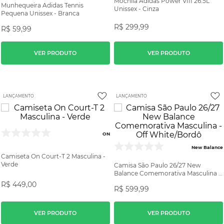
Mochila Adidas Power VIII 26.5L
Munhequeira Adidas Tennis
Unissex - Cinza
Pequena Unissex - Branca
R$
299
,
99
R$
59
,
99
VER PRODUTO
VER PRODUTO
LANÇAMENTO
LANÇAMENTO
ON
New Balance
Camiseta On Court-T 2 Masculina -
Verde
Camisa São Paulo 26/27 New
Balance Comemorativa Masculina -
Off White/Bordô
R$
449
,
00
R$
599
,
99
VER PRODUTO
VER PRODUTO