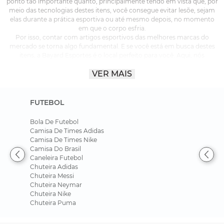
ponto tão importante quanto, principalmente tendo em vista que, por
meio das tecnologias destes itens, você consegue evitar lesõe, sejam
elas durante a prática esportiva ou até mesmo depois, no momento
em que o corpo esfria.
Por isso, contar com artigos esportivos das melhores marcas do
mercado se torna algo fundamental. E se você está em busca destes
itens, a Bayard Esportes é o local perfeito para você. Aqui, nós
trabalhamos com produtos da mais alta qualidade, tudo para oferecer
VER MAIS
máximo conforto e rendimento para você nas mais variadas atividades
físicas. Ficou curioso? Acompanhe este texto para saber mais!
FUTEBOL
As marcas mais famosas do mercado
Bola De Futebol
Atualmente, no mercado de marcas esportivas, existem aquelas que o
Camisa De Times Adidas
nome fala por si só, principalmente quando analisamos que elas
Camisa De Times Nike
vestem e patrocinam os principais atletas de diferentes esportes.
Camisa Do Brasil
Aqui, estamos falando de Nike, Adidas, Puma, Asics, New Balance,
Caneleira Futebol
Under Armour, On, Fila, Columbia Skechers, marcas de altíssima
Chuteira Adidas
qualidade e que oferecem diversos produtos para as mais variadas
Chuteira Messi
práticas, sempre com máxima segurança para que você evite lesões.
Chuteira Neymar
Nessas marcas, você pode encontrar modelos de camisetas, regatas,
Chuteira Nike
calçados que vão desde tênis até chuteiras, calças, shorts, bermudas,
Chuteira Puma
agasalhos, munhequeiras, e mais uma série de produtos que, cada um
à sua maneira, foram feitos para que você esteja devidamente
protegido enquanto alcança máximo rendimento no seu treino ou