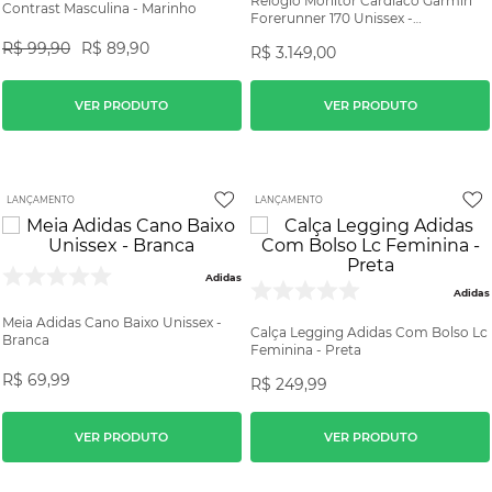
Relógio Monitor Cardíaco Garmin
Contrast Masculina - Marinho
Forerunner 170 Unissex -
Preto/Amarelo
R$
99
,
90
R$
89
,
90
R$
3
.
149
,
00
VER PRODUTO
VER PRODUTO
LANÇAMENTO
LANÇAMENTO
Adidas
Adidas
Meia Adidas Cano Baixo Unissex -
Calça Legging Adidas Com Bolso Lc
Branca
Feminina - Preta
R$
69
,
99
R$
249
,
99
VER PRODUTO
VER PRODUTO