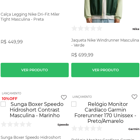
Calça Legging Nike Dri-Fit Miler
Tight Masculina - Preta
Nike
Jaqueta Nike Windrunner Masculina
R$
449
,
99
- Verde
R$
699
,
99
VER PRODUTO
VER PRODUTO
LANÇAMENTO
LANÇAMENTO
10%
Speedo
Garmin
Sunga Boxer Speedo Hidroshort