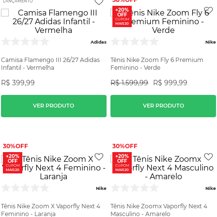
LANÇAMENTO
+20%
OFF
CUPOM
MAIS20
Adidas
Nike
Camisa Flamengo III 26/27 Adidas
Tênis Nike Zoom Fly 6 Premium
Infantil - Vermelha
Feminino - Verde
R$
399
,
99
R$
1
.
599
,
99
R$
999
,
99
VER PRODUTO
VER PRODUTO
30%
30%
+20%
+20%
OFF
OFF
CUPOM
CUPOM
MAIS20
MAIS20
Nike
Nike
Tênis Nike Zoom X Vaporfly Next 4
Tênis Nike Zoomx Vaporfly Next 4
Feminino - Laranja
Masculino - Amarelo