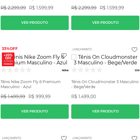
R$
2
.
299
,
99
R$
1
.
599
,
99
R$
2
.
299
,
99
R$
1
.
599
,
99
VER PRODUTO
VER PRODUTO
33%
LANÇAMENTO
+20%
OFF
CUPOM
MAIS20
Nike
ON
Tênis Nike Zoom Fly 6 Premium
Tênis On Cloudmonster 3 Masculino
Masculino - Azul
- Bege/Verde
R$
1
.
499
,
99
R$
999
,
99
R$
1
.
499
,
00
VER PRODUTO
VER PRODUTO
LANÇAMENTO
LANÇAMENTO