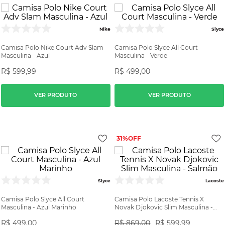
Nike
Slyce
Camisa Polo Nike Court Adv Slam
Camisa Polo Slyce All Court
Masculina - Azul
Masculina - Verde
R$
599
,
99
R$
499
,
00
VER PRODUTO
VER PRODUTO
31%
Slyce
Lacoste
Camisa Polo Slyce All Court
Camisa Polo Lacoste Tennis X
Masculina - Azul Marinho
Novak Djokovic Slim Masculina -
Salmão
R$
499
,
00
R$
869
,
00
R$
599
,
99