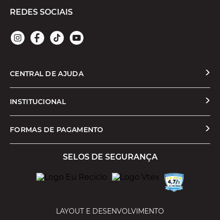
REDES SOCIAIS
CENTRAL DE AJUDA
Solicitar Troca ou Devolução
INSTITUCIONAL
Prazos e Entregas
Quem Somos
FORMAS DE PAGAMENTO
Formas de Pagamento
Nossas Lojas
SELOS DE SEGURANÇA
Promoções e Cupons
Seja um Franqueado
Cashback
Trabalhe Conosco
Serviços
LAYOUT E DESENVOLVIMENTO
Política de Privacidade