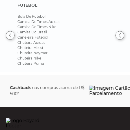
FUTEBOL
Bola De Futebol
Camisa De Times Adidas
Camisa De Times Nike
Camisa Do Brasil
Caneleira Futebol
Chuteira Adidas
Chuteira Messi
Chuteira Neymar
Chuteira Nike
Chuteira Puma
Parcele em até
6x sem
juros