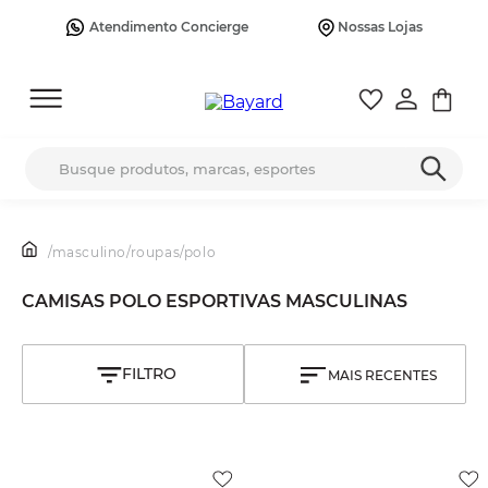
Atendimento Concierge
Nossas Lojas
Busque produtos, marcas, esportes
/
masculino
/
roupas
/
polo
CAMISAS POLO ESPORTIVAS MASCULINAS
MAIS RECENTES