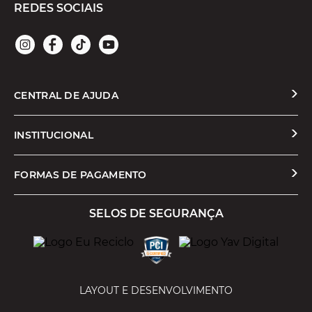
REDES SOCIAIS
CENTRAL DE AJUDA
Solicitar Troca ou Devolução
INSTITUCIONAL
Prazos e Entregas
Quem Somos
FORMAS DE PAGAMENTO
Formas de Pagamento
Nossas Lojas
SELOS DE SEGURANÇA
Promoções e Cupons
Seja um Franqueado
Cashback
Trabalhe Conosco
Serviços
LAYOUT E DESENVOLVIMENTO
Política de Privacidade