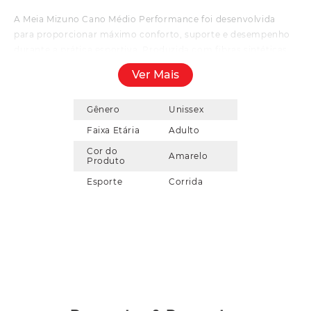
A Meia Mizuno Cano Médio Performance foi desenvolvida
para proporcionar máximo conforto, suporte e desempenho
durante a prática esportiva. Produzida com fibras sintéticas
de alta tecnologia, o modelo garante ajuste eficiente e
Ver Mais
respirabilidade para acompanhar diferentes níveis de
intensidade.
Gênero
Unissex
Bastidores do design
Faixa Etária
Adulto
Com base principal em poliamida, a meia oferece toque
Cor do
Amarelo
Produto
macio e excelente adaptação ao formato dos pés. Seu design
funcional foi pensado para otimizar o desempenho,
Esporte
Corrida
mantendo o conforto mesmo em treinos prolongados.
Respirabilidade e controle térmico
A presença de áreas de ventilação favorece a circulação de ar,
ajudando a manter os pés secos e confortáveis durante toda
a atividade.
Ajuste anatômico com sinalização R/L