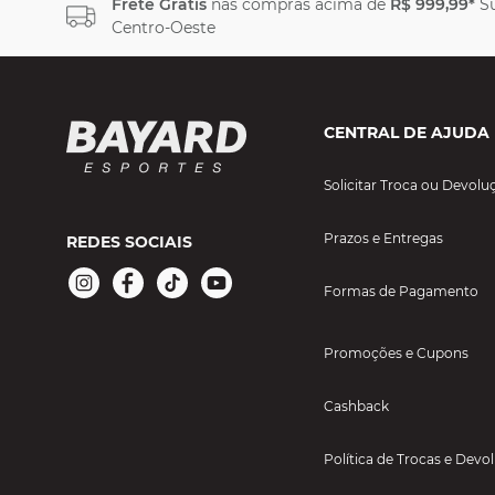
Frete Grátis
nas compras acima de
R$ 999,99*
Su
Centro-Oeste
CENTRAL DE AJUDA
Solicitar Troca ou Devolu
Prazos e Entregas
REDES SOCIAIS
Formas de Pagamento
Promoções e Cupons
Cashback
Política de Trocas e Devo