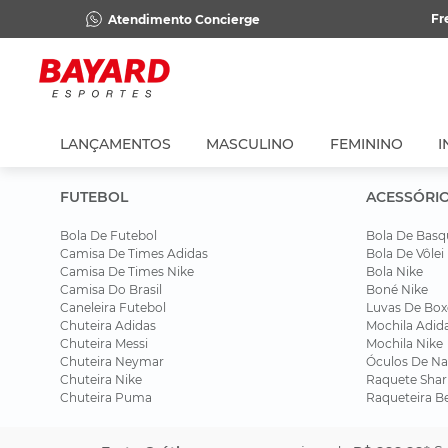
Fr
Atendimento Concierge
LANÇAMENTOS
MASCULINO
FEMININO
I
FUTEBOL
ACESSÓRI
Bola De Futebol
Bola De Basq
Camisa De Times Adidas
Bola De Vôlei
Camisa De Times Nike
Bola Nike
Camisa Do Brasil
Boné Nike
Caneleira Futebol
Luvas De Box
Chuteira Adidas
Mochila Adid
Chuteira Messi
Mochila Nike
Chuteira Neymar
Óculos De Na
Chuteira Nike
Raquete Shar
Chuteira Puma
Raqueteira B