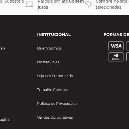
l, Sudeste e
Parcele em até
6x sem
Compre
no site
juros
selecionadas
INSTITUCIONAL
FORMAS D
ção
Quem Somos
Nossas Lojas
Seja um Franqueado
Trabalhe Conosco
Política de Privacidade
Vendas Corporativas
luções