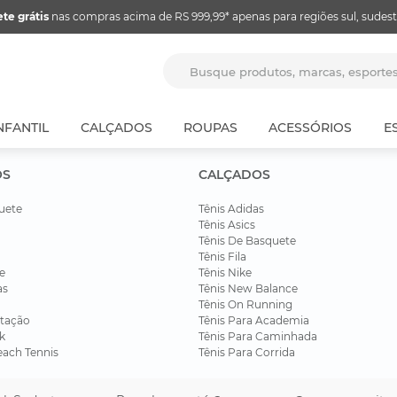
ete grátis
nas compras acima de RS 999,99* apenas para regiões sul, sudest
Busque produtos, marcas, espor
NFANTIL
CALÇADOS
ROUPAS
ACESSÓRIOS
E
OS
CALÇADOS
uete
Tênis Adidas
Tênis Asics
Tênis De Basquete
Tênis Fila
e
Tênis Nike
as
Tênis New Balance
Tênis On Running
tação
Tênis Para Academia
k
Tênis Para Caminhada
each Tennis
Tênis Para Corrida