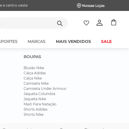
e e centro oeste
Nossas Lojas
tes
SPORTES
MARCAS
MAIS VENDIDOS
SALE
ROUPAS
Blusão Nike
Calça Adidas
Calça Nike
Camiseta Nike
Camiseta Under Armour
Jaqueta Columbia
Jaqueta Nike
Maiô Para Natação
Shorts Adidas
Shorts Nike