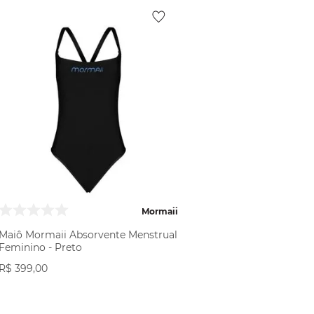
Mormaii
Maiô Mormaii Absorvente Menstrual
Feminino - Preto
R$
399
,
00
VER PRODUTO