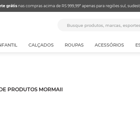
ete grátis
nas compras acima de RS 999,99* apenas para regiões sul, sudest
Busque produtos, marcas, espor
NFANTIL
CALÇADOS
ROUPAS
ACESSÓRIOS
E
DE PRODUTOS MORMAII