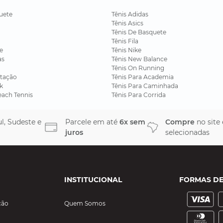
uete
Tênis Adidas
Tênis Asics
Tênis De Basquete
Tênis Fila
e
Tênis Nike
as
Tênis New Balance
Tênis On Running
tação
Tênis Para Academia
k
Tênis Para Caminhada
each Tennis
Tênis Para Corrida
l, Sudeste e
Parcele em até
6x sem
Compre
no site
juros
selecionadas
INSTITUCIONAL
FORMAS D
ção
Quem Somos