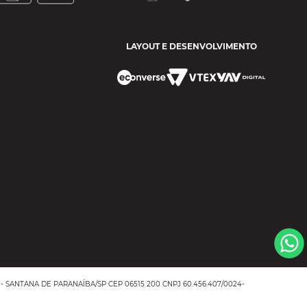
LAYOUT E DESENVOLVIMENTO
- SANTANA DE PARANAÍBA/SP CEP 06515 200 CNPJ 60.456.407/0024-