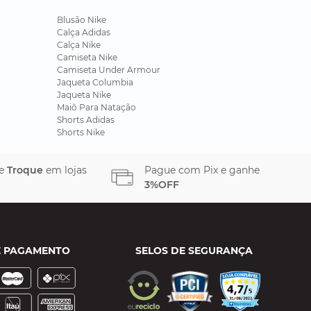
Blusão Nike
Calça Adidas
Calça Nike
Camiseta Nike
Camiseta Under Armour
Jaqueta Columbia
Jaqueta Nike
Maiô Para Natação
Shorts Adidas
Shorts Nike
 e
Troque
em lojas
Pague com Pix e ganhe
3%OFF
E PAGAMENTO
SELOS DE SEGURANÇA