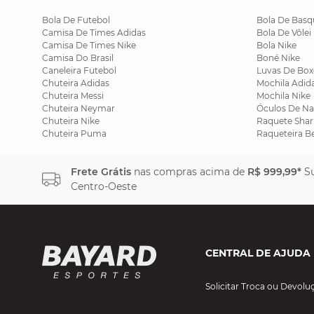
Bola De Futebol
Bola De Basq
Camisa De Times Adidas
Bola De Vôlei
Camisa De Times Nike
Bola Nike
Camisa Do Brasil
Boné Nike
Caneleira Futebol
Luvas De Box
Chuteira Adidas
Mochila Adid
Chuteira Messi
Mochila Nike
Chuteira Neymar
Óculos De Na
Chuteira Nike
Raquete Shar
Chuteira Puma
Raqueteira B
Frete Grátis
nas compras acima de
R$ 999,99*
Su
Centro-Oeste
CENTRAL DE AJUDA
Solicitar Troca ou Devolu