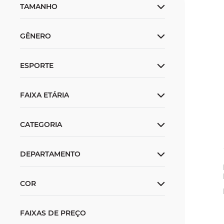
TAMANHO
PP
P
M
G
GÊNERO
Feminino
ESPORTE
Natação
FAIXA ETÁRIA
Adulto
Maiôs
DEPARTAMENTO
Roupas
COR
FAIXAS DE PREÇO