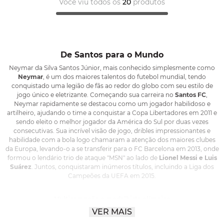
Você viu todos os
20
produtos
De Santos para o Mundo
Neymar da Silva Santos Júnior, mais conhecido simplesmente como
Neymar
, é um dos maiores talentos do futebol mundial, tendo
conquistado uma legião de fãs ao redor do globo com seu estilo de
jogo único e eletrizante. Começando sua carreira no
Santos FC
,
Neymar rapidamente se destacou como um jogador habilidoso e
artilheiro, ajudando o time a conquistar a Copa Libertadores em 2011 e
sendo eleito o melhor jogador da América do Sul por duas vezes
consecutivas. Sua incrível visão de jogo, dribles impressionantes e
habilidade com a bola logo chamaram a atenção dos maiores clubes
da Europa, levando-o a se transferir para o FC Barcelona em 2013, onde
formou o lendário trio de ataque "MSN" ao lado de
Lionel Messi e Luis
Suárez
. Juntos, conquistaram inúmeros títulos, incluindo a Liga dos
Campeões da UEFA em 2015.
Multicampeão e medalhista olímpico
VER MAIS
Em 2017, Neymar protagonizou a transferência mais cara da história do