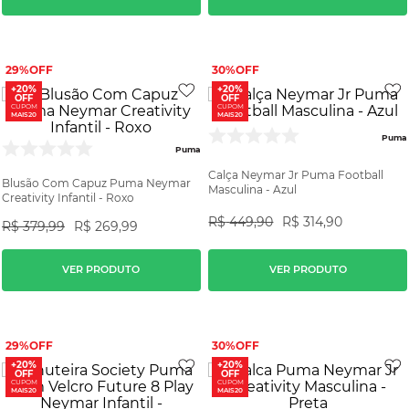
29%
30%
+20%
+20%
OFF
OFF
CUPOM
CUPOM
MAIS20
MAIS20
Puma
Puma
Calça Neymar Jr Puma Football
Blusão Com Capuz Puma Neymar
Masculina - Azul
Creativity Infantil - Roxo
R$
449
,
90
R$
314
,
90
R$
379
,
99
R$
269
,
99
VER PRODUTO
VER PRODUTO
29%
30%
+20%
+20%
OFF
OFF
CUPOM
CUPOM
MAIS20
MAIS20