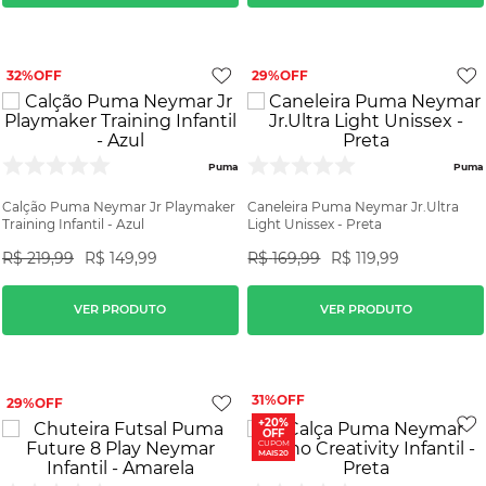
32%
29%
Puma
Puma
Calção Puma Neymar Jr Playmaker
Caneleira Puma Neymar Jr.Ultra
Training Infantil - Azul
Light Unissex - Preta
R$
219
,
99
R$
149
,
99
R$
169
,
99
R$
119
,
99
VER PRODUTO
VER PRODUTO
31%
29%
+20%
OFF
CUPOM
MAIS20