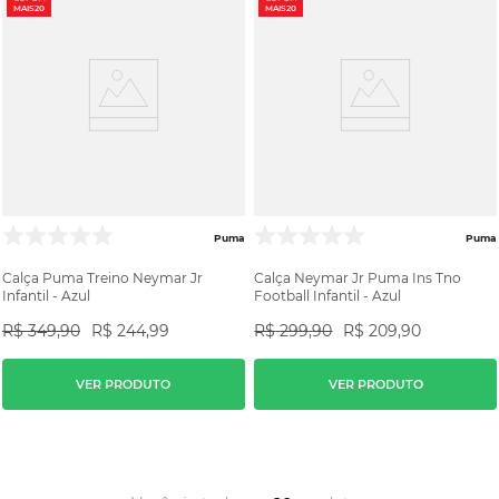
MAIS20
MAIS20
Puma
Puma
Calça Puma Treino Neymar Jr
Calça Neymar Jr Puma Ins Tno
Infantil - Azul
Football Infantil - Azul
R$
349
,
90
R$
244
,
99
R$
299
,
90
R$
209
,
90
VER PRODUTO
VER PRODUTO