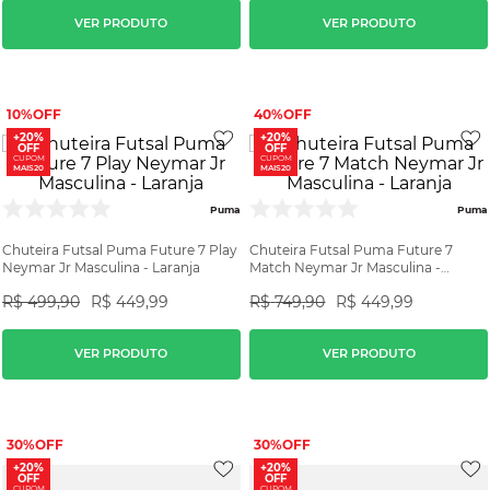
VER PRODUTO
VER PRODUTO
10%
40%
+20%
+20%
OFF
OFF
CUPOM
CUPOM
MAIS20
MAIS20
Puma
Puma
Chuteira Futsal Puma Future 7 Play
Chuteira Futsal Puma Future 7
Neymar Jr Masculina - Laranja
Match Neymar Jr Masculina -
Laranja
R$
499
,
90
R$
449
,
99
R$
749
,
90
R$
449
,
99
VER PRODUTO
VER PRODUTO
30%
30%
+20%
+20%
OFF
OFF
CUPOM
CUPOM