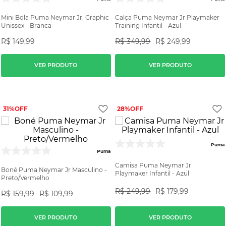
Mini Bola Puma Neymar Jr. Graphic
Calça Puma Neymar Jr Playmaker
Unissex - Branca
Training Infantil - Azul
R$
149
,
99
R$
349
,
99
R$
249
,
99
VER PRODUTO
VER PRODUTO
31%
28%
Puma
Puma
Camisa Puma Neymar Jr
Boné Puma Neymar Jr Masculino -
Playmaker Infantil - Azul
Preto/Vermelho
R$
249
,
99
R$
179
,
99
R$
159
,
99
R$
109
,
99
VER PRODUTO
VER PRODUTO