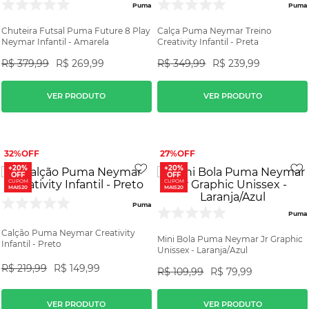
Puma
Puma
Chuteira Futsal Puma Future 8 Play
Calça Puma Neymar Treino
Neymar Infantil - Amarela
Creativity Infantil - Preta
R$
379
,
99
R$
269
,
99
R$
349
,
99
R$
239
,
99
VER PRODUTO
VER PRODUTO
32%
27%
+20%
+20%
OFF
OFF
CUPOM
CUPOM
MAIS20
MAIS20
Puma
Puma
Calção Puma Neymar Creativity
Mini Bola Puma Neymar Jr Graphic
Infantil - Preto
Unissex - Laranja/Azul
R$
219
,
99
R$
149
,
99
R$
109
,
99
R$
79
,
99
VER PRODUTO
VER PRODUTO