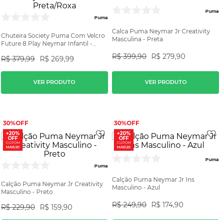
Puma
Puma
Calca Puma Neymar Jr Creativity
Chuteira Society Puma Com Velcro
Masculina - Preta
Future 8 Play Neymar Infantil -
Preta/Roxa
R$
399
,
90
R$
279
,
90
R$
379
,
99
R$
269
,
99
VER PRODUTO
VER PRODUTO
30%
30%
+20%
+20%
OFF
OFF
CUPOM
CUPOM
MAIS20
MAIS20
Puma
Puma
Calção Puma Neymar Jr Ins
Calção Puma Neymar Jr Creativity
Masculino - Azul
Masculino - Preto
R$
249
,
90
R$
174
,
90
R$
229
,
90
R$
159
,
90