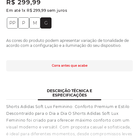
R$
299
,
99
Em até
1
x
R$
299
,
99
sem juros
PP
P
M
G
As cores do produto podem apresentar variação de tonalidade de
acordo com a configuração e a iluminação do seu dispositivo.
Corra antes que acabe
DESCRIÇÃO TÉCNICA E
ESPECIFICAÇÕES
Shorts Adidas Soft Lux Feminino: Conforto Premium e Estilo
Descontraído para o Dia a Dia O Shorts Adidas Soft Lux
Feminino foi criado para oferecer máximo conforto com um
visual moderno e versátil. Com proposta casual e sofisticada,
é ideal para diferentes momentos, desde compromissos leves