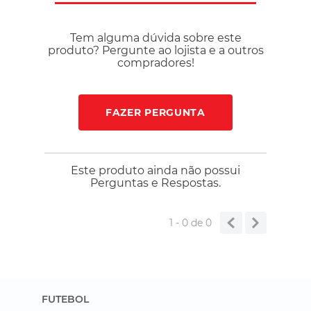
para o seu dia a dia. O Shorts Adidas Soft Lux Feminino é ideal
para quem busca leveza, versatilidade e bem-estar em cada
Tem alguma dúvida sobre este
uso.
produto? Pergunte ao lojista e a outros
compradores!
FAZER PERGUNTA
Este produto ainda não possui
Perguntas e Respostas.
1 - 0
de
0
FUTEBOL