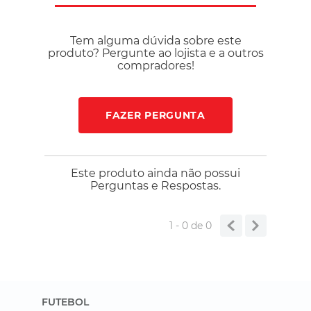
Composição: 100% Poliéster Curadoria de Performance na
Bayard Esportes Na Bayard Esportes, priorizamos peças que
entregam funcionalidade real para o treino. O Shorts Adidas
Tem alguma dúvida sobre este
Tech Intensity é a escolha estratégica para quem busca
produto? Pergunte ao lojista e a outros
mobilidade, conforto térmico e versatilidade.
compradores!
FAZER PERGUNTA
Este produto ainda não possui
Perguntas e Respostas.
1 - 0
de
0
FUTEBOL