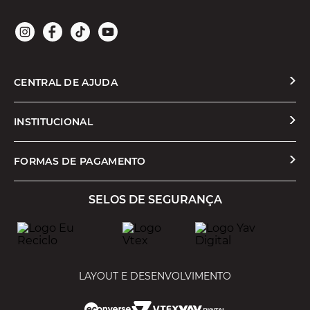
CENTRAL DE AJUDA
Solicitar Troca ou Devolução
INSTITUCIONAL
Prazos e Entregas
Quem Somos
FORMAS DE PAGAMENTO
Formas de Pagamento
Nossas Lojas
SELOS DE SEGURANÇA
Promoções e Cupons
Seja um Franqueado
Cashback
Trabalhe Conosco
Serviços
LAYOUT E DESENVOLVIMENTO
Política de Privacidade
Política de Trocas e Devoluções