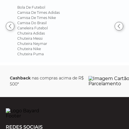
Bola De Futebol
Camisa De Times Adidas
Camisa De Times Nike
Camisa Do Brasil
Caneleira Futebol
Chuteira Adidas
Chuteira Messi
Chuteira Neymar
Chuteira Nike
Chuteira Puma
Parcele em até
6x sem
juros
REDES SOCIAIS