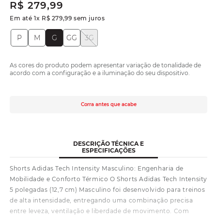
R$
279
,
99
Em até
1
x
R$
279
,
99
sem juros
P
M
G
GG
3G
As cores do produto podem apresentar variação de tonalidade de
acordo com a configuração e a iluminação do seu dispositivo.
Corra antes que acabe
DESCRIÇÃO TÉCNICA E
ESPECIFICAÇÕES
Shorts Adidas Tech Intensity Masculino: Engenharia de
Mobilidade e Conforto Térmico O Shorts Adidas Tech Intensity
5 polegadas (12,7 cm) Masculino foi desenvolvido para treinos
de alta intensidade, entregando uma combinação precisa
entre leveza, ventilação e liberdade de movimento. Com