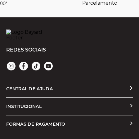
juros
REDES SOCIAIS
CENTRAL DE AJUDA
Solicitar Troca ou Devolução
INSTITUCIONAL
Prazos e Entregas
Quem Somos
FORMAS DE PAGAMENTO
Formas de Pagamento
Nossas Lojas