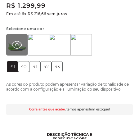
R$
1
.
299
,
99
Em até
6
x
R$
216
,
66
sem juros
Selecione uma cor
39
40
41
42
43
As cores do produto podem apresentar variação de tonalidade de
acordo com a configuração e a iluminação do seu dispositivo.
Corra antes que acabe
, temos apenas
1
em estoque!
DESCRIÇÃO TÉCNICA E
ESPECIFICAÇÕES