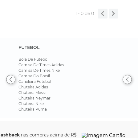
1 - 0
de
0
FUTEBOL
Bola De Futebol
Camisa De Times Adidas
Camisa De Times Nike
Camisa Do Brasil
Caneleira Futebol
Chuteira Adidas
Chuteira Messi
Chuteira Neymar
Chuteira Nike
Chuteira Puma
$
Parcele em até
6x sem