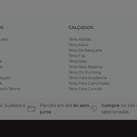
OS
CALÇADOS
uete
Tênis Adidas
Tênis Asics
Tênis De Basquete
Tênis Fila
e
Tênis Nike
as
Tênis New Balance
Tênis On Running
tação
Tênis Para Academia
k
Tênis Para Caminhada
each Tennis
Tênis Para Corrida
l, Sudeste e
Parcele em até
6x sem
Compre
no site
juros
selecionadas