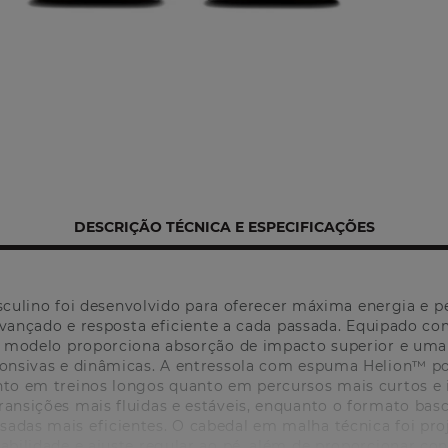
DESCRIÇÃO TÉCNICA E ESPECIFICAÇÕES
ulino foi desenvolvido para oferecer máxima energia e pe
nçado e resposta eficiente a cada passada. Equipado c
 modelo proporciona absorção de impacto superior e uma
onsivas e dinâmicas. A entressola com espuma Helion™ pot
nto em treinos longos quanto em percursos mais curtos e
ansições mais fluidas e estáveis, enquanto o formato bas
sadas mais eficientes. O cabedal em malha técnica foi pro
rabilidade e ajuste regular ao pé, além de proporcionar co