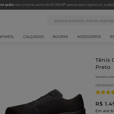
ete grátis
nas compras acima de RS 999,99* apenas para regiões sul, sudest
Busque produtos, marcas, espor
NFANTIL
CALÇADOS
ROUPAS
ACESSÓRIOS
E
Tênis 
Preto
Vendido e en
REFERÊNC
R$
1
.
4
Em até
6