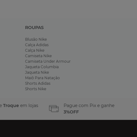
ROUPAS
Blusão Nike
Calça Adidas
Calça Nike
Camiseta Nike
Camiseta Under Armour
Jaqueta Columbia
Jaqueta Nike
Maiô Para Natação
Shorts Adidas
Shorts Nike
 e
Troque
em lojas
Pague com Pix e ganhe
3%OFF