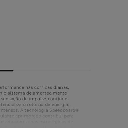
rformance nas corridas diárias,
om o sistema de amortecimento
 sensação de impulso contínuo,
encializa o retorno de energia,
 intensos. A tecnologia Speedboard®
culante aprimorado contribui para
jetado com zonas estratégicas de
nforto imediato ao calçar graças à