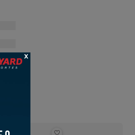
durabilidade, assegurando aderência
 o On Cloudmonster 3 Masculino é a
empenho consistente em todos os
X