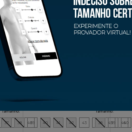
culino -
Tênis On Cloudmonster 3 Masculino -
Tênis O
Cinza/Coral
Amarel
R$
1
.
499
,
00
R$
1
.
49
juros
Em até
6
x
R$
249
,
83
sem juros
Em at
44
37
45
38
46
39
40
41
42
43
44
38
45
39
46
40