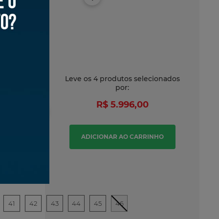
Leve os
4
produtos
selecionados
por:
R$ 5.996,00
n Cloudmonster 3 Masculino -
ADICIONAR AO CARRINHO
o
9
,
00
é
6
x
R$
249
,
83
sem juros
41
42
43
44
45
46