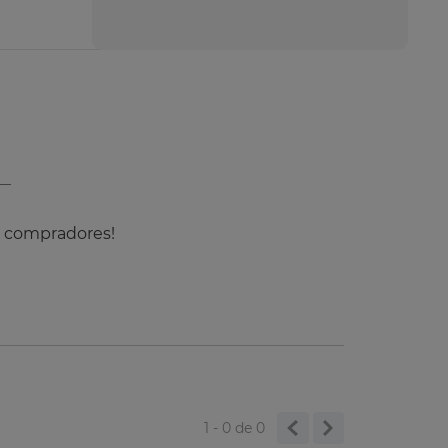
s compradores!
1 - 0
de
0