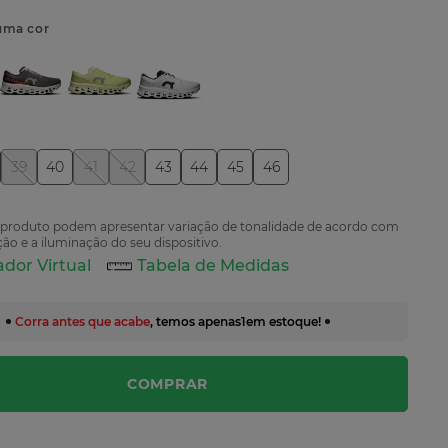
uma cor
39
40
41
42
43
44
45
46
 produto podem apresentar variação de tonalidade de acordo com
ão e a iluminação do seu dispositivo.
dor Virtual
Tabela de Medidas
Corra antes que acabe
, temos apenas
1
em estoque!
COMPRAR