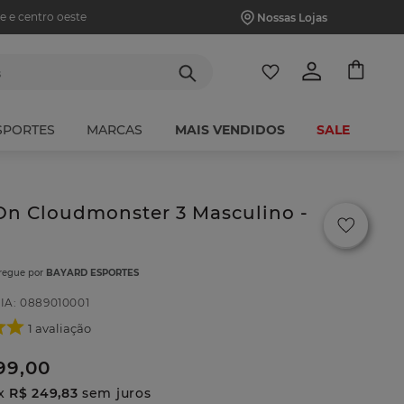
e e centro oeste
Nossas Lojas
tes
SPORTES
MARCAS
MAIS VENDIDOS
SALE
On Cloudmonster 3 Masculino -
tregue por
BAYARD ESPORTES
IA
:
0889010001
1
avaliação
99
,
00
x
R$
249
,
83
sem juros