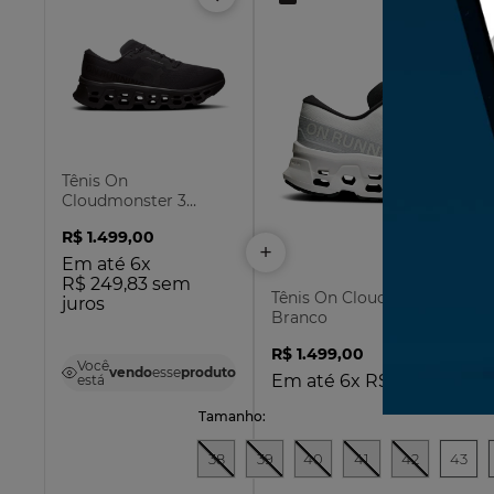
Tênis On
Cloudmonster 3
Masculino - Preto
R$
1
.
499
,
00
Em até
6
x
R$
249
,
83
sem
Tênis On Cloudmonster 3 Mas
juros
Branco
R$
1
.
499
,
00
Você
vendo
esse
produto
Em até
6
x
R$
249
,
83
sem 
está
38
39
40
41
42
43