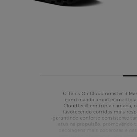
O Tênis On Cloudmonster 3 Masc
combinando amortecimento ava
CloudTec® em tripla camada, o
favorecendo corridas mais resp
garantindo conforto consistente ta
atua na propulsão, promovendo tr
decolagens mais poderosas e pas
ventilação, oferecendo alta respi