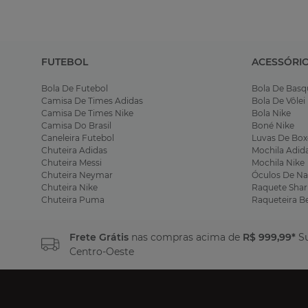
FUTEBOL
ACESSÓRI
Bola De Futebol
Bola De Basq
Camisa De Times Adidas
Bola De Vôlei
Camisa De Times Nike
Bola Nike
Camisa Do Brasil
Boné Nike
Caneleira Futebol
Luvas De Box
Chuteira Adidas
Mochila Adid
Chuteira Messi
Mochila Nike
Chuteira Neymar
Óculos De Na
Chuteira Nike
Raquete Shar
Chuteira Puma
Raqueteira B
Frete Grátis
nas compras acima de
R$ 999,99*
Su
Centro-Oeste