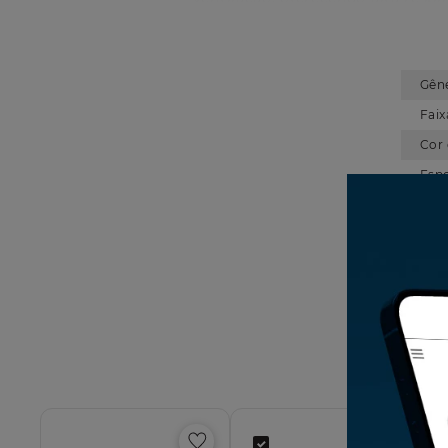
lingueta acolchoada e bem estrutur
confiável em diferentes tipos de 
escolha ideal para corredores 
Gên
Faix
Cor
Esp