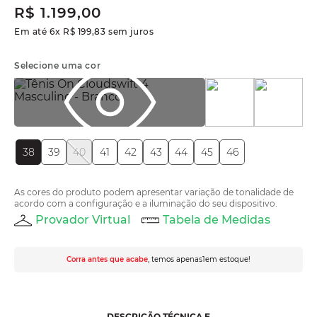
R$
1
.
199
,
00
Em até
6
x
R$
199
,
83
sem juros
Selecione uma cor
38
39
40
41
42
43
44
45
46
As cores do produto podem apresentar variação de tonalidade de
acordo com a configuração e a iluminação do seu dispositivo.
Provador Virtual
Tabela de Medidas
Corra antes que acabe
, temos apenas
1
em estoque!
DESCRIÇÃO TÉCNICA E