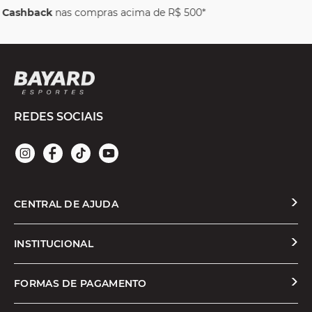
Parcele em até
6x sem juros
REDES SOCIAIS
CENTRAL DE AJUDA
Solicitar Troca ou Devolução
INSTITUCIONAL
Prazos e Entregas
Quem Somos
FORMAS DE PAGAMENTO
Formas de Pagamento
Nossas Lojas