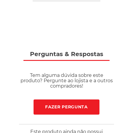
moderno e leveza com apenas 278g e drop de 8mm
tornando-se uma opção versátil para quem corre na cidade e
também valoriza estilo no dia a dia.
Perguntas
&
Respostas
Tem alguma dúvida sobre este
produto? Pergunte ao lojista e a outros
compradores!
FAZER PERGUNTA
Este produto ainda não possui