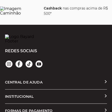
Cashback
nas compras acima de R$
500*
REDES SOCIAIS
CENTRAL DE AJUDA
Solicitar Troca ou Devolução
INSTITUCIONAL
Prazos e Entregas
Quem Somos
FORMAS DE PAGAMENTO