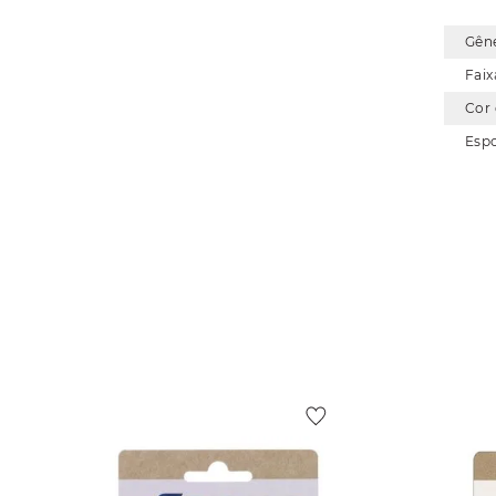
Gên
Faix
Cor
Esp