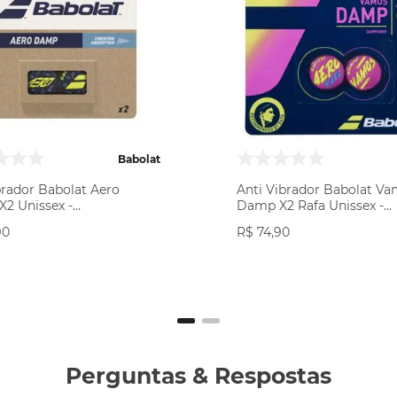
Babolat
brador Babolat Aero
Anti Vibrador Babolat V
2 Unissex -
Damp X2 Rafa Unissex -
Amarelo
Amarelo/Roxo
90
R$
74
,
90
COMPRAR
COMPRAR
Perguntas
&
Respostas