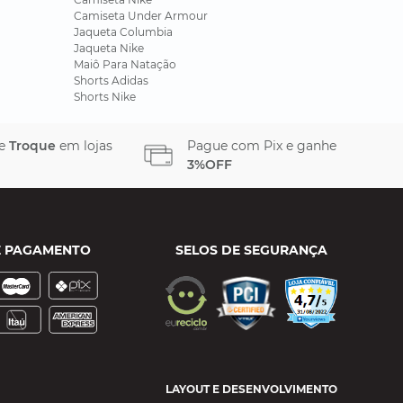
Camiseta Under Armour
Jaqueta Columbia
Jaqueta Nike
Maiô Para Natação
Shorts Adidas
Shorts Nike
 e
Troque
em lojas
Pague com Pix e ganhe
3%OFF
E PAGAMENTO
SELOS DE SEGURANÇA
LAYOUT E DESENVOLVIMENTO