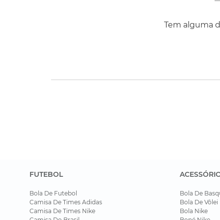
Tem alguma dú
FUTEBOL
ACESSÓRI
Bola De Futebol
Bola De Basq
Camisa De Times Adidas
Bola De Vôlei
Camisa De Times Nike
Bola Nike
Camisa Do Brasil
Boné Nike