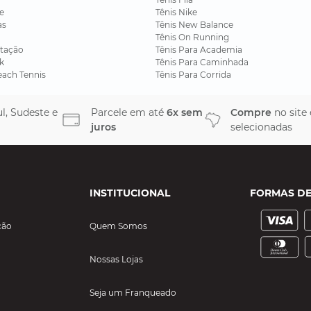
e
Tênis Nike
as
Tênis New Balance
Tênis On Running
tação
Tênis Para Academia
k
Tênis Para Caminhada
each Tennis
Tênis Para Corrida
l, Sudeste e
Parcele em até
6x sem
Compre
no site
juros
selecionadas
INSTITUCIONAL
FORMAS D
ção
Quem Somos
Nossas Lojas
Seja um Franqueado