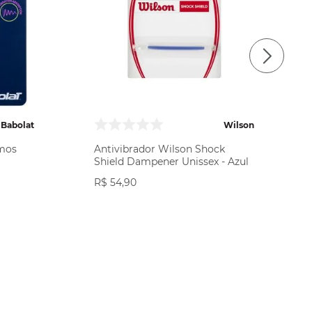
Babolat
Wilson
amos
Antivibrador Wilson Shock
Shield Dampener Unissex - Azul
R$
54
,
90
COMPRAR