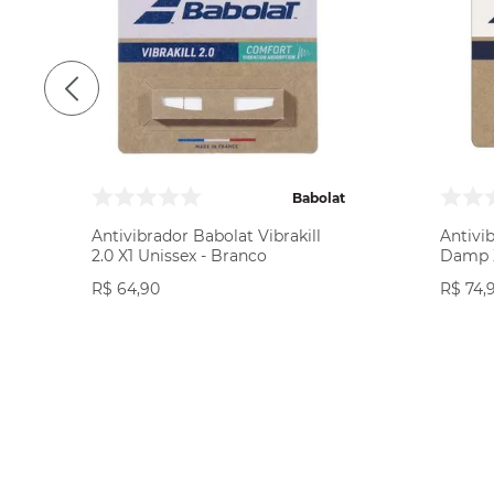
Babolat
Antivibrador Babolat Vibrakill
Antivi
2.0 X1 Unissex - Branco
Damp X
Preto/
R$
64
,
90
R$
74
,
COMPRAR