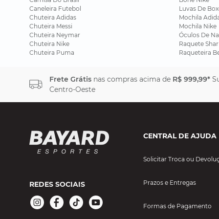
Caneleira Futebol
Luvas De Box
Chuteira Adidas
Mochila Adid
Chuteira Messi
Mochila Nike
Chuteira Neymar
Óculos De Na
Chuteira Nike
Raquete Shar
Chuteira Puma
Raqueteira B
Frete Grátis
nas compras acima de
R$ 999,99*
Su
Centro-Oeste
CENTRAL DE AJUDA
Solicitar Troca ou Devolu
Prazos e Entregas
REDES SOCIAIS
Formas de Pagamento