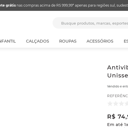
ete grátis
nas compras acima de RS 999,99* apenas para regiões sul, sudest
Busque produtos, marcas, espor
NFANTIL
CALÇADOS
ROUPAS
ACESSÓRIOS
E
Antiv
Unisse
Vendido e en
REFERÊNC
R$
74
,
Em até
1