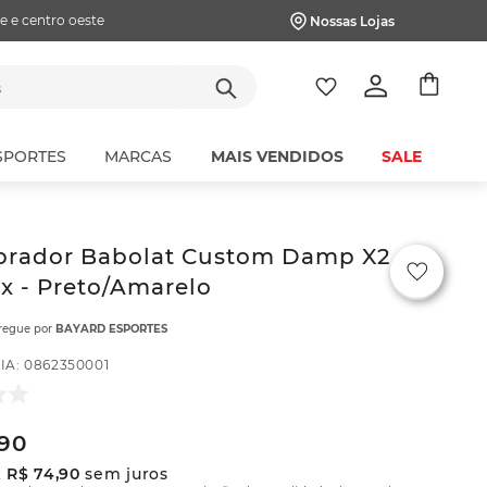
e e centro oeste
Nossas Lojas
tes
SPORTES
MARCAS
MAIS VENDIDOS
SALE
ibrador Babolat Custom Damp X2
x - Preto/Amarelo
tregue por
BAYARD ESPORTES
IA
:
0862350001
90
x
R$
74
,
90
sem juros