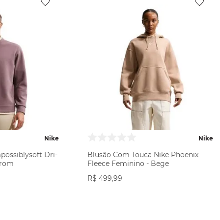
Nike
Nike
possiblysoft Dri-
Blusão Com Touca Nike Phoenix
rrom
Fleece Feminino - Bege
R$
499
,
99
ODUTO
VER PRODUTO