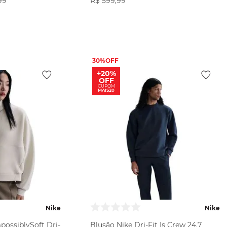
99
R$
599
,
99
ODUTO
VER PRODUTO
30%
+20%
OFF
CUPOM
MAIS20
Nike
Nike
possiblySoft Dri-
Blusão Nike Dri-Fit Is Crew 24.7