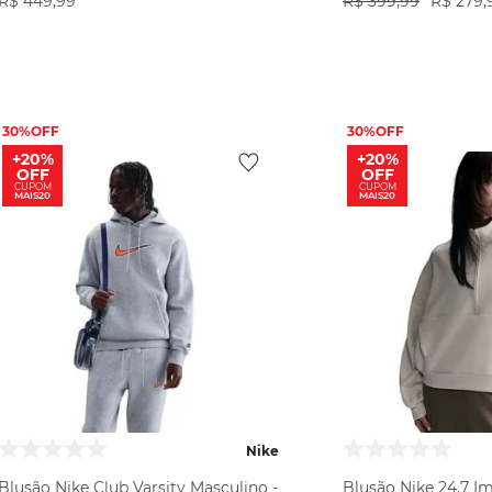
R$
449
,
99
R$
399
,
99
R$
279
,
VER PRODUTO
VER PR
30%
30%
+20%
+20%
OFF
OFF
CUPOM
CUPOM
MAIS20
MAIS20
Nike
Blusão Nike Club Varsity Masculino -
Blusão Nike 24.7 Im