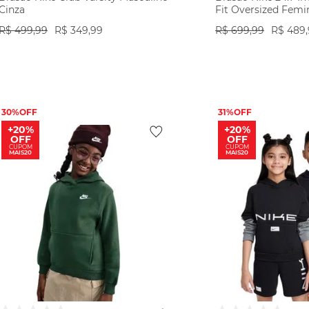
Cinza
Fit Oversized Femi
R$
499
,
99
R$
349
,
99
R$
699
,
99
R$
489
,
VER PRODUTO
VER PR
30%
31%
+20%
+20%
OFF
OFF
CUPOM
CUPOM
MAIS20
MAIS20