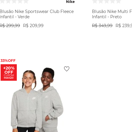
Nike
Blusão Nike Sportswear Club Fleece
Blusão Nike Multi 
Infantil - Verde
Infantil - Preto
R$
299
,
99
R$
209
,
99
R$
349
,
99
R$
239
,
VER PRODUTO
VER PR
33%
+20%
OFF
CUPOM
MAIS20