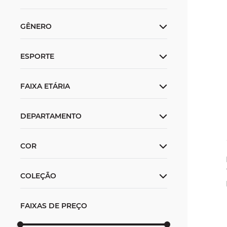
PP
P
M
G
GG
GÊNERO
Feminino
ESPORTE
Masculino
Unissex
Training
FAIXA ETÁRIA
Casual
Adulto
DEPARTAMENTO
Infantil
Roupas
COR
COLEÇÃO
Lançamento
FAIXAS DE PREÇO
Outlet