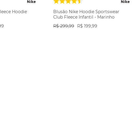
Nike
Nike
Fleece Hoodie
Blusão Nike Hoodie Sportswear
Club Fleece Infantil - Marinho
99
R$
299
,
99
R$
199
,
99
ODUTO
VER PRODUTO