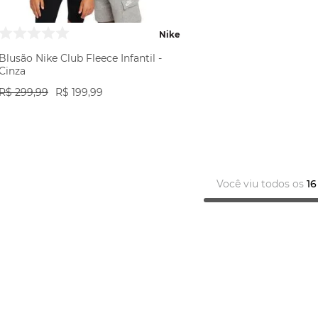
Nike
Blusão Nike Club Fleece Infantil -
Cinza
R$
299
,
99
R$
199
,
99
VER PRODUTO
Você viu todos os
16