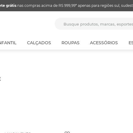
ete grátis
nas compras acima de RS 999,99* apenas para regiões sul, sudest
Busque produtos, marcas, espor
NFANTIL
CALÇADOS
ROUPAS
ACESSÓRIOS
E
E