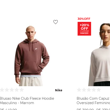
VER PRODUTO
VER PR
30%
+20%
OFF
CUPOM
MAIS20
Nike
Blusao Nike Club Fleece Hoodie
Blusão Com Capuz N
Masculino - Marrom
Oversized Feminino