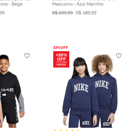
nino - Bege
Masculino - Azul Marinho
99
R$
699
,
99
R$
489
,
99
ODUTO
VER PRODUTO
33%
+20%
OFF
CUPOM
MAIS20