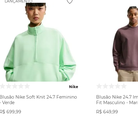
LANÇAMENTO
Nike
Blusão Nike Soft Knit 24.7 Feminino
Blusão Nike 24.7 Im
- Verde
Fit Masculino - Ma
R$
699
,
99
R$
649
,
99
VER PRODUTO
VER PR