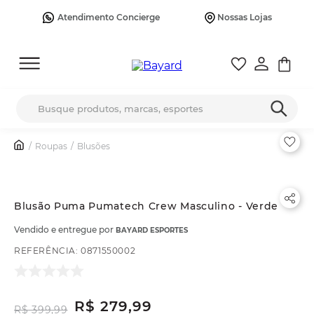
Atendimento Concierge
Nossas Lojas
Busque produtos, marcas, esportes
Roupas
Blusões
Blusão Puma Pumatech Crew Masculino - Verde
Vendido e entregue por
BAYARD ESPORTES
REFERÊNCIA
:
0871550002
R$
279
,
99
R$
399
,
99