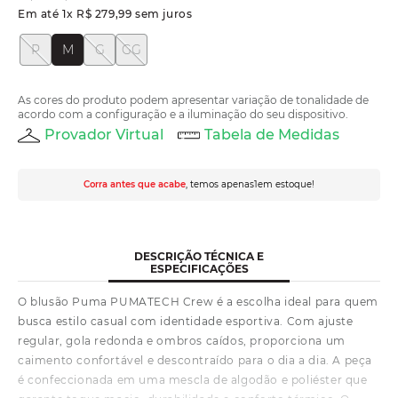
Em até
1
x
R$
279
,
99
sem juros
P
M
G
GG
As cores do produto podem apresentar variação de tonalidade de
acordo com a configuração e a iluminação do seu dispositivo.
Provador Virtual
Tabela de Medidas
Corra antes que acabe
, temos apenas
1
em estoque!
DESCRIÇÃO TÉCNICA E
ESPECIFICAÇÕES
O blusão Puma PUMATECH Crew é a escolha ideal para quem
busca estilo casual com identidade esportiva. Com ajuste
regular, gola redonda e ombros caídos, proporciona um
caimento confortável e descontraído para o dia a dia. A peça
é confeccionada em uma mescla de algodão e poliéster que