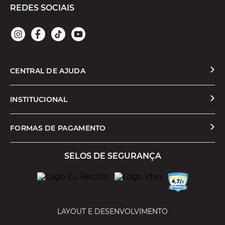
REDES SOCIAIS
CENTRAL DE AJUDA
Solicitar Troca ou Devolução
INSTITUCIONAL
Prazos e Entregas
Quem Somos
FORMAS DE PAGAMENTO
Formas de Pagamento
Nossas Lojas
SELOS DE SEGURANÇA
Promoções e Cupons
Seja um Franqueado
Cashback
Trabalhe Conosco
Serviços
LAYOUT E DESENVOLVIMENTO
Política de Privacidade