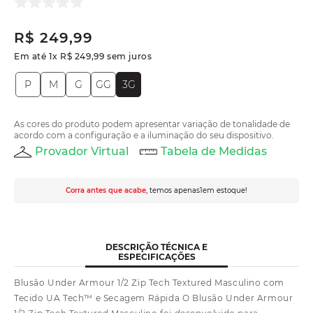
R$
249
,
99
Em até
1
x
R$
249
,
99
sem juros
P
M
G
GG
3G
As cores do produto podem apresentar variação de tonalidade de
acordo com a configuração e a iluminação do seu dispositivo.
Provador Virtual
Tabela de Medidas
Corra antes que acabe
, temos apenas
1
em estoque!
DESCRIÇÃO TÉCNICA E
ESPECIFICAÇÕES
Blusão Under Armour 1/2 Zip Tech Textured Masculino com
Tecido UA Tech™ e Secagem Rápida O Blusão Under Armour