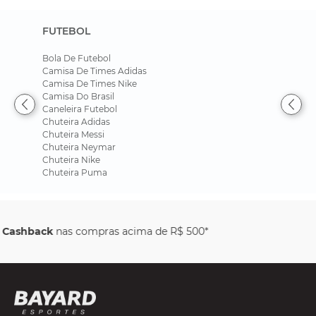
FUTEBOL
Bola De Futebol
Camisa De Times Adidas
Camisa De Times Nike
Camisa Do Brasil
Caneleira Futebol
Chuteira Adidas
Chuteira Messi
Chuteira Neymar
Chuteira Nike
Chuteira Puma
Parcele em até
6x sem juros