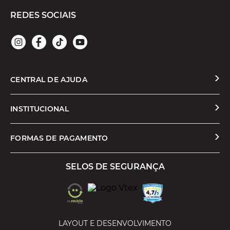
REDES SOCIAIS
CENTRAL DE AJUDA
Solicitar Troca ou Devolução
INSTITUCIONAL
Prazos e Entregas
Quem Somos
FORMAS DE PAGAMENTO
Formas de Pagamento
Nossas Lojas
SELOS DE SEGURANÇA
Promoções e Cupons
Seja um Franqueado
Cashback
Trabalhe Conosco
Serviços
LAYOUT E DESENVOLVIMENTO
Política de Privacidade