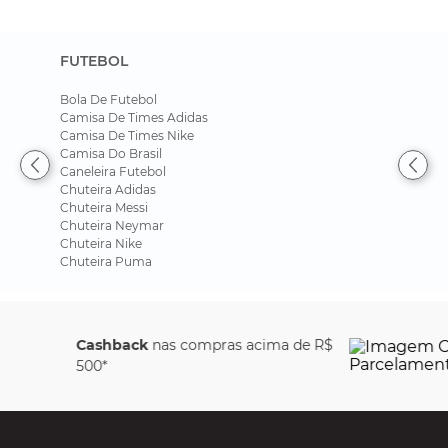
FUTEBOL
Bola De Futebol
Camisa De Times Adidas
Camisa De Times Nike
Camisa Do Brasil
Caneleira Futebol
Chuteira Adidas
Chuteira Messi
Chuteira Neymar
Chuteira Nike
Chuteira Puma
Parcele em até
6x sem
juros