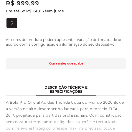
R$
999
,
99
Em até
6
x
R$
166
,
66
sem juros
5
As cores do produto podem apresentar variação de tonalidade de
acordo com a configuração e a iluminação do seu dispositivo.
Corra antes que acabe
DESCRIÇÃO TÉCNICA E
ESPECIFICAÇÕES
A Bola Pro Oficial Adidas Trionda Copa do Mundo 2026 Box é
a versão de alto desempenho lançada para o torneio FIFA
26™, projetada para partidas profissionais. Com construção
sem costura termicamente ligada e superfície texturizada
com relevo estratégico, oferece máxima precisão, toque