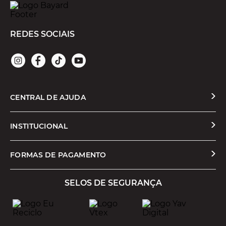
REDES SOCIAIS
CENTRAL DE AJUDA
Solicitar Troca ou Devolução
INSTITUCIONAL
Prazos e Entregas
Quem Somos
FORMAS DE PAGAMENTO
Formas de Pagamento
Nossas Lojas
SELOS DE SEGURANÇA
Promoções e Cupons
Seja um Franqueado
Cashback
Trabalhe Conosco