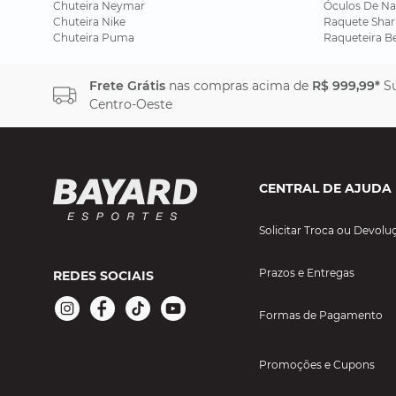
Chuteira Neymar
Óculos De Na
Chuteira Nike
Raquete Shar
Chuteira Puma
Raqueteira B
Frete Grátis
nas compras acima de
R$ 999,99*
Su
Centro-Oeste
CENTRAL DE AJUDA
Solicitar Troca ou Devolu
Prazos e Entregas
REDES SOCIAIS
Formas de Pagamento
Promoções e Cupons