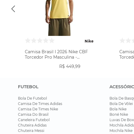
Nike
Camisa Brasil I 2026 Nike CBF
Camisa
Torcedor Pro Masculina -
Torced
Amarela
R$
449
,
99
FUTEBOL
ACESSÓRI
Bola De Futebol
Bola De Basq
Camisa De Times Adidas
Bola De Vôlei
Camisa De Times Nike
Bola Nike
Camisa Do Brasil
Boné Nike
Caneleira Futebol
Luvas De Box
Chuteira Adidas
Mochila Adid
Chuteira Messi
Mochila Nike