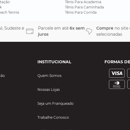
tação
Tênis Para Academia
k
Tênis Para Caminhada
each Tennis
Tênis Para Corrida
l, Sudeste e
Parcele em até
6x sem
Compre
no site
juros
selecionadas
INSTITUCIONAL
FORMAS D
ção
Quem Somos
Nossas Lojas
Seja um Franqueado
Trabalhe Conosco