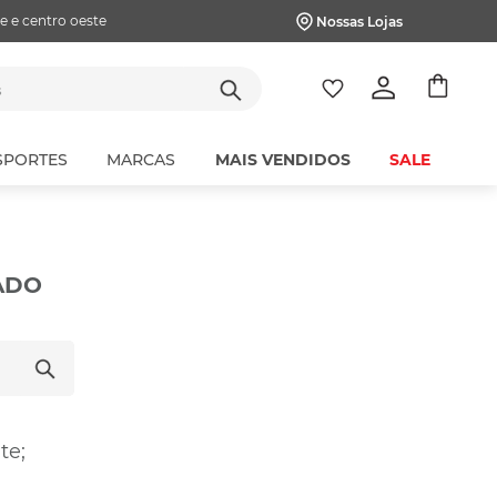
e e centro oeste
Nossas Lojas
tes
SPORTES
MARCAS
MAIS VENDIDOS
SALE
ADO
te;