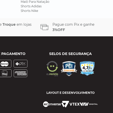
Maiô Para Natação
Shorts Adidas
Shorts Nike
 e
Troque
em lojas
Pague com Pix e ganhe
3%OFF
E PAGAMENTO
SELOS DE SEGURANÇA
LAYOUT E DESENVOLVIMENTO