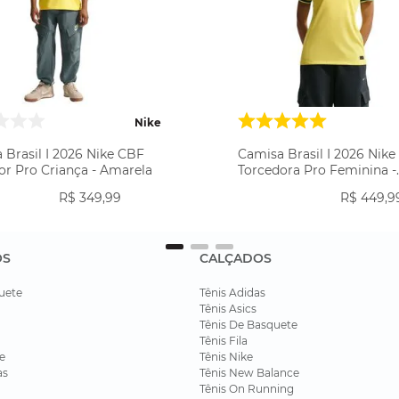
Nike
 Brasil I 2026 Nike CBF
Camisa Brasil I 2026 Nik
or Pro Criança - Amarela
Torcedora Pro Feminina -
Amarela
R$
349
,
99
R$
449
,
9
OS
CALÇADOS
uete
Tênis Adidas
Tênis Asics
Tênis De Basquete
Tênis Fila
e
Tênis Nike
as
Tênis New Balance
Tênis On Running