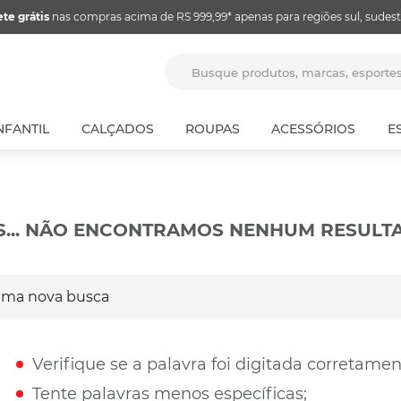
ete grátis
nas compras acima de RS 999,99* apenas para regiões sul, sudest
Busque produtos, marcas, espor
NFANTIL
CALÇADOS
ROUPAS
ACESSÓRIOS
E
S... NÃO ENCONTRAMOS NENHUM RESULT
a nova busca
Verifique se a palavra foi digitada corretamen
Tente palavras menos específicas;