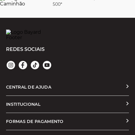
500*
REDES SOCIAIS
CENTRAL DE AJUDA
Solicitar Troca ou Devolução
INSTITUCIONAL
Prazos e Entregas
Quem Somos
FORMAS DE PAGAMENTO
Formas de Pagamento
Nossas Lojas