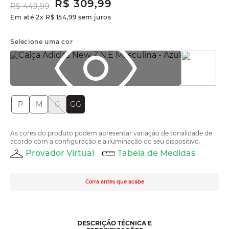
R$
309
,
99
R$
449
,
99
Em até
2
x
R$
154
,
99
sem juros
Selecione uma cor
P
M
G
GG
As cores do produto podem apresentar variação de tonalidade de
acordo com a configuração e a iluminação do seu dispositivo.
Provador Virtual
Tabela de Medidas
Corra antes que acabe
DESCRIÇÃO TÉCNICA E