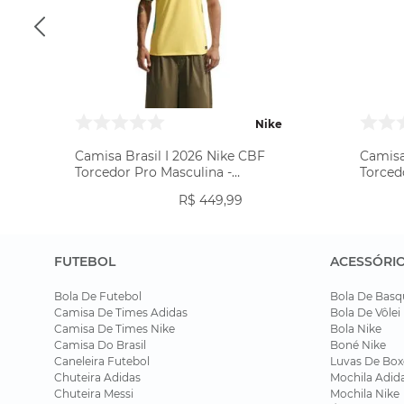
Nike
Camisa Brasil I 2026 Nike CBF
Camisa
Torcedor Pro Masculina -
Torced
Amarela
R$
449
,
99
FUTEBOL
ACESSÓRI
Bola De Futebol
Bola De Basq
Camisa De Times Adidas
Bola De Vôlei
Camisa De Times Nike
Bola Nike
Camisa Do Brasil
Boné Nike
Caneleira Futebol
Luvas De Box
Chuteira Adidas
Mochila Adid
Chuteira Messi
Mochila Nike