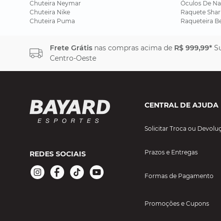
Chuteira Neymar
Óculos De Na
Chuteira Nike
Raquete Shar
Chuteira Puma
Raqueteira B
Frete Grátis
nas compras acima de
R$ 999,99*
Su
Centro-Oeste
CENTRAL DE AJUDA
Solicitar Troca ou Devolu
Prazos e Entregas
REDES SOCIAIS
Formas de Pagamento
Promoções e Cupons