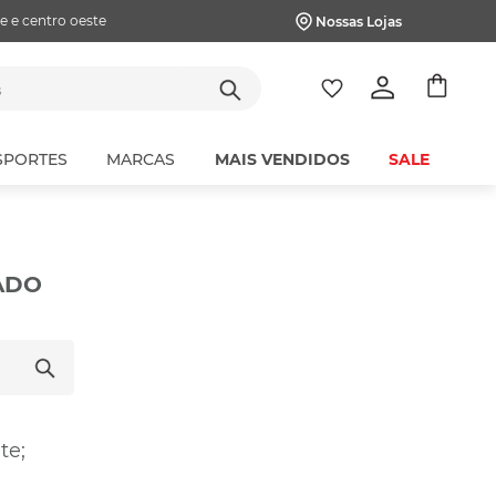
e e centro oeste
Nossas Lojas
tes
SPORTES
MARCAS
MAIS VENDIDOS
SALE
ADO
te;