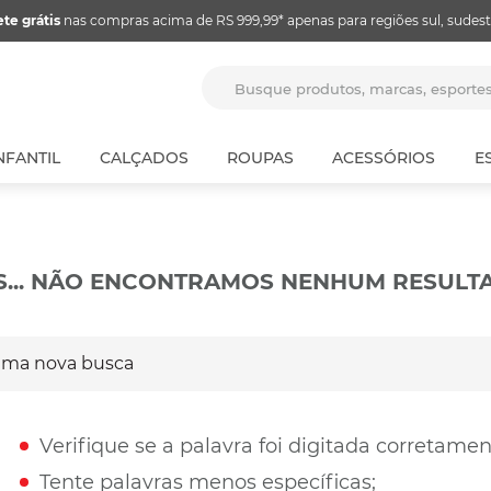
ete grátis
nas compras acima de RS 999,99* apenas para regiões sul, sudest
Busque produtos, marcas, espor
NFANTIL
CALÇADOS
ROUPAS
ACESSÓRIOS
E
S... NÃO ENCONTRAMOS NENHUM RESULT
a nova busca
Verifique se a palavra foi digitada corretamen
Tente palavras menos específicas;