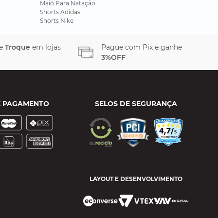
Maiô Para Natação
Shorts Adidas
Shorts Nike
 e
Troque
em lojas
Pague com Pix e ganhe
3%OFF
E PAGAMENTO
SELOS DE SEGURANÇA
LAYOUT E DESENVOLVIMENTO