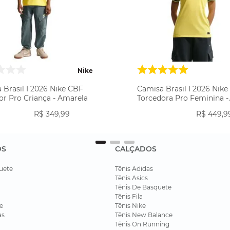
Nike
 Brasil I 2026 Nike CBF
Camisa Brasil I 2026 Nik
or Pro Criança - Amarela
Torcedora Pro Feminina -
Amarela
R$
349
,
99
R$
449
,
9
OS
CALÇADOS
uete
Tênis Adidas
Tênis Asics
Tênis De Basquete
Tênis Fila
e
Tênis Nike
as
Tênis New Balance
Tênis On Running