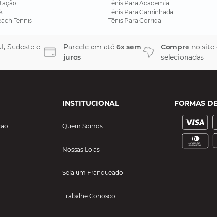
tação
Tênis Para Academia
k
Tênis Para Caminhada
each Tennis
Tênis Para Corrida
l, Sudeste e
Parcele em até
6x sem
Compre
no site
juros
selecionadas
INSTITUCIONAL
FORMAS D
ção
Quem Somos
Nossas Lojas
Seja um Franqueado
Trabalhe Conosco