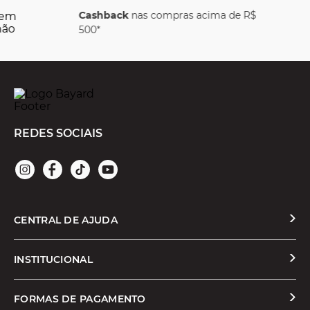
 acima de R$
Parcele em
juros
REDES SOCIAIS
CENTRAL DE AJUDA
Solicitar Troca ou Devolução
INSTITUCIONAL
Prazos e Entregas
Quem Somos
FORMAS DE PAGAMENTO