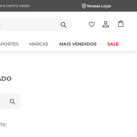
e e centro oeste
Nossas Lojas
tes
SPORTES
MARCAS
MAIS VENDIDOS
SALE
ADO
te;