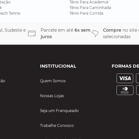
tação
Tênis Para Academia
k
Tênis Para Caminhada
each Tennis
Tênis Para Corrida
l, Sudeste e
Parcele em até
6x sem
Compre
no site
juros
selecionadas
INSTITUCIONAL
FORMAS D
ção
Quem Somos
Nossas Lojas
Seja um Franqueado
Trabalhe Conosco