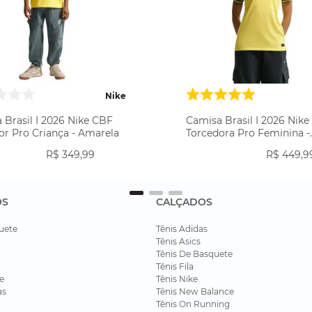
Nike
 Brasil I 2026 Nike CBF
Camisa Brasil I 2026 Nik
or Pro Criança - Amarela
Torcedora Pro Feminina -
Amarela
R$
349
,
99
R$
449
,
9
OS
CALÇADOS
uete
Tênis Adidas
Tênis Asics
Tênis De Basquete
Tênis Fila
e
Tênis Nike
as
Tênis New Balance
Tênis On Running