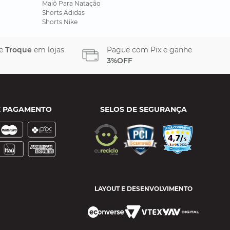
Maiô Para Natação
Shorts Adidas
Shorts Nike
 e
Troque
em lojas
Pague com Pix e ganhe
3%OFF
E PAGAMENTO
SELOS DE SEGURANÇA
LAYOUT E DESENVOLVIMENTO