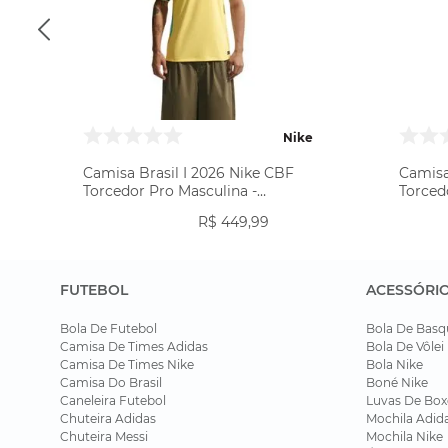
Nike
Camisa Brasil I 2026 Nike CBF
Camisa
Torcedor Pro Masculina -
Torced
Amarela
R$
449
,
99
FUTEBOL
ACESSÓRI
Bola De Futebol
Bola De Basq
Camisa De Times Adidas
Bola De Vôlei
Camisa De Times Nike
Bola Nike
Camisa Do Brasil
Boné Nike
Caneleira Futebol
Luvas De Box
Chuteira Adidas
Mochila Adid
Chuteira Messi
Mochila Nike