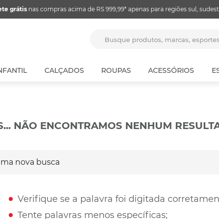
ete grátis
nas compras acima de RS 999,99* apenas para regiões sul, sudest
Busque produtos, marcas, espor
NFANTIL
CALÇADOS
ROUPAS
ACESSÓRIOS
E
S... NÃO ENCONTRAMOS NENHUM RESULT
a nova busca
Verifique se a palavra foi digitada corretamen
Tente palavras menos específicas;