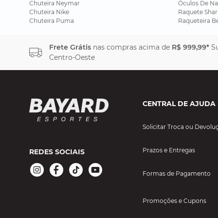
Chuteira Neymar
Óculos De Na
Chuteira Nike
Raquete Shar
Chuteira Puma
Raqueteira B
Frete Grátis
nas compras acima de
R$ 999,99*
Su
Centro-Oeste
CENTRAL DE AJUDA
Solicitar Troca ou Devolu
Prazos e Entregas
REDES SOCIAIS
Formas de Pagamento
Promoções e Cupons