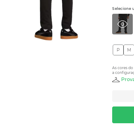
Selecione 
P
M
As cores do
a configuraç
Prova