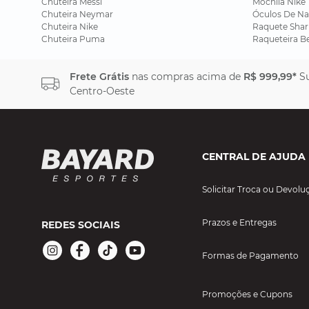
Chuteira Messi
Mochila Nike
Chuteira Neymar
Óculos De Na
Chuteira Nike
Raquete Shar
Chuteira Puma
Raqueteira B
Frete Grátis
nas compras acima de
R$ 999,99*
Su
Centro-Oeste
CENTRAL DE AJUDA
Solicitar Troca ou Devolu
Prazos e Entregas
REDES SOCIAIS
Formas de Pagamento
Promoções e Cupons