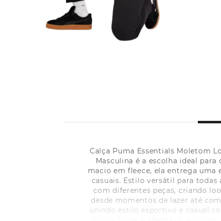
Calça Puma Essentials Moletom Lo
Masculina é a escolha ideal para
macio em fleece, ela entrega uma 
casuais. Estilo versátil para tod
com diferentes peças, criando lo
desde momentos de lazer até comp
unindo estilo esportivo e casual c
ajuste firme e adaptável ao corp