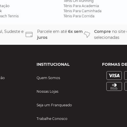
Tênis On Running
tação
Tênis Para Academia
k
Tênis Para Caminhada
each Tennis
Tênis Para Corrida
l, Sudeste e
Parcele em até
6x sem
Compre
no site
juros
selecionadas
INSTITUCIONAL
FORMAS D
ção
Quem Somos
Nossas Lojas
Seja um Franqueado
Trabalhe Conosco