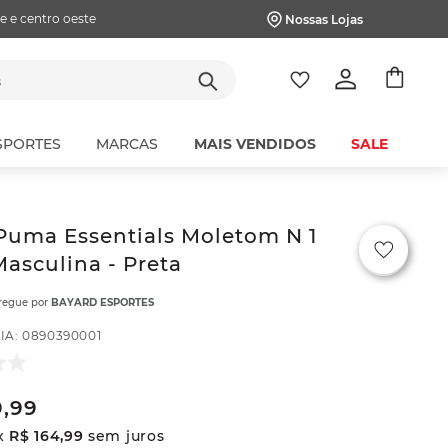
e e centro oeste
Nossas Lojas
tes
SPORTES
MARCAS
MAIS VENDIDOS
SALE
Puma Essentials Moletom N 1
asculina - Preta
tregue por
BAYARD ESPORTES
IA
:
0890390001
9
,
99
x
R$
164
,
99
sem juros