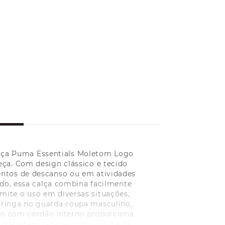
alça Puma Essentials Moletom Logo
eça. Com design clássico e tecido
entos de descanso ou em atividades
ado, essa calça combina facilmente
mite o uso em diversas situações,
uringa no guarda-roupa masculino,
tico com cordão interno proporciona
 modelagem regular com cintura de