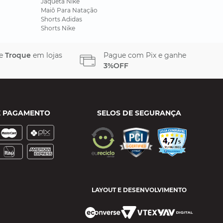
Jaqueta Nike
Maiô Para Natação
Shorts Adidas
Shorts Nike
 e
Troque
em lojas
Pague com Pix e ganhe
3%OFF
E PAGAMENTO
SELOS DE SEGURANÇA
LAYOUT E DESENVOLVIMENTO