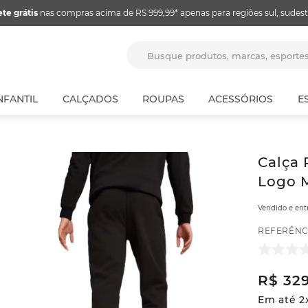
ete grátis
nas compras acima de RS 999,99* apenas para regiões sul, sudest
Busque produtos, marcas, espor
NFANTIL
CALÇADOS
ROUPAS
ACESSÓRIOS
E
Calça 
Logo M
Vendido e en
REFERÊNC
R$
32
Em até
2