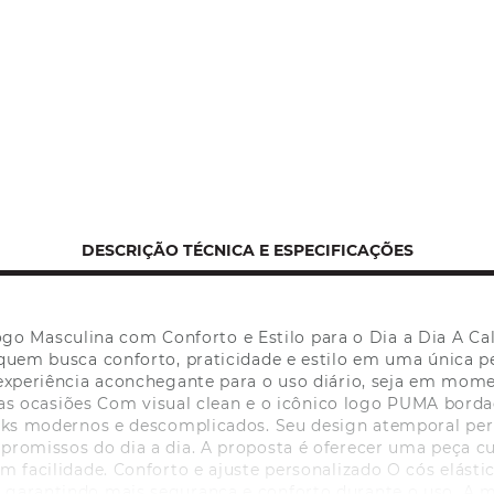
DESCRIÇÃO TÉCNICA E ESPECIFICAÇÕES
go Masculina com Conforto e Estilo para o Dia a Dia A C
 quem busca conforto, praticidade e estilo em uma única p
experiência aconchegante para o uso diário, seja em mom
as as ocasiões Com visual clean e o icônico logo PUMA bord
oks modernos e descomplicados. Seu design atemporal per
romissos do dia a dia. A proposta é oferecer uma peça c
om facilidade. Conforto e ajuste personalizado O cós elás
o, garantindo mais segurança e conforto durante o uso. A