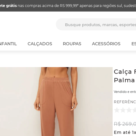
ete grátis
nas compras acima de RS 999,99* apenas para regiões sul, sudest
Busque produtos, marcas, espor
NFANTIL
CALÇADOS
ROUPAS
ACESSÓRIOS
E
Calça 
Palma 
Vendido e en
REFERÊNC
R$
269
,
Em até
1