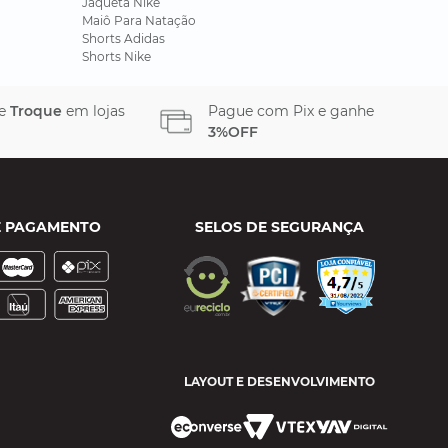
Jaqueta Nike
Maiô Para Natação
Shorts Adidas
Shorts Nike
 e
Troque
em lojas
Pague com Pix e ganhe
3%OFF
E PAGAMENTO
SELOS DE SEGURANÇA
LAYOUT E DESENVOLVIMENTO