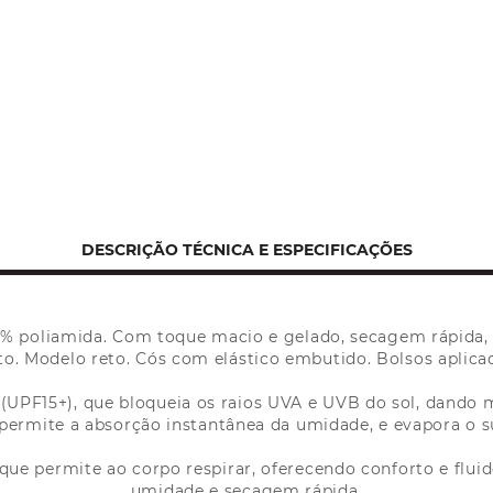
DESCRIÇÃO TÉCNICA E ESPECIFICAÇÕES
% poliamida. Com toque macio e gelado, secagem rápida, p
. Modelo reto. Cós com elástico embutido. Bolsos aplicado
(UPF15+), que bloqueia os raios UVA e UVB do sol, dando 
e permite a absorção instantânea da umidade, e evapora o 
que permite ao corpo respirar, oferecendo conforto e flui
umidade e secagem rápida.