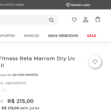
e e centro oeste
Nossas Lojas
tes
SPORTES
MARCAS
MAIS VENDIDOS
SALE
Fitness Reta Marrom Dry Uv
II
tregue por
BAYARD ESPORTES
IA
:
0885580009
R$
215
,
00
00
x
R$
215
,
00
sem juros