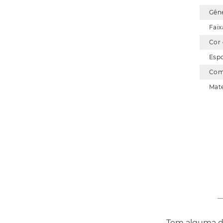
Gên
Faix
Cor
Esp
Com
Mate
Tem alguma dú