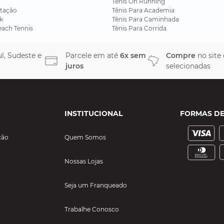
Tênis On Running
tação
Tênis Para Academia
k
Tênis Para Caminhada
each Tennis
Tênis Para Corrida
l, Sudeste e
Parcele em até
6x sem
Compre
no site
juros
selecionadas
INSTITUCIONAL
FORMAS D
ção
Quem Somos
Nossas Lojas
Seja um Franqueado
Trabalhe Conosco