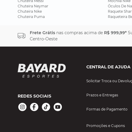
Chuteira Messi
Mochila Nike
Chuteira Neymar
Óculos De Na
Chuteira Nike
Raquete Shar
Chuteira Puma
Raqueteira B
Frete Grátis
nas compras acima de
R$ 999,99*
Su
Centro-Oeste
CENTRAL DE AJUDA
Solicitar Troca ou Devolu
Prazos e Entregas
REDES SOCIAIS
Formas de Pagamento
Promoções e Cupons