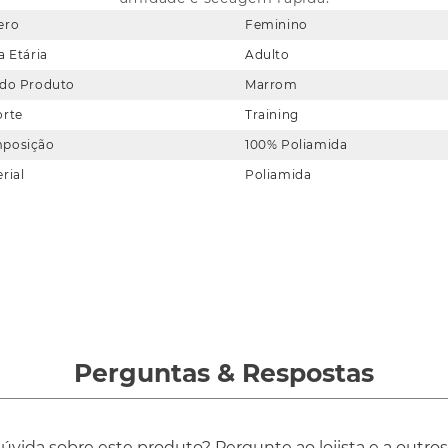
ero
Feminino
a Etária
Adulto
 do Produto
Marrom
orte
Training
posição
100% Poliamida
rial
Poliamida
Perguntas
&
Respostas
vida sobre este produto? Pergunte ao lojista e a outro