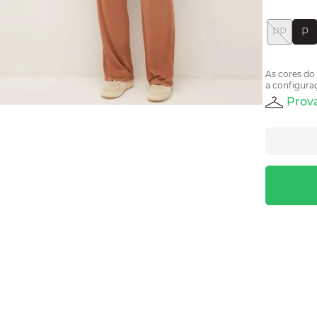
PP
P
As cores do
a configuraç
Prova