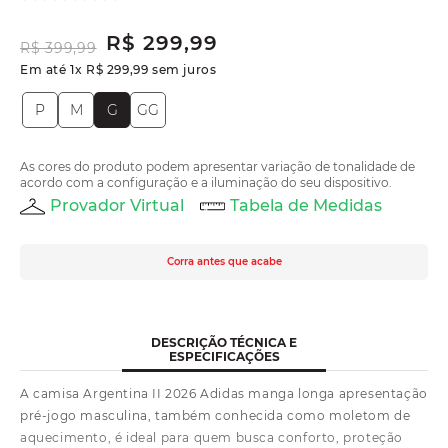
R$
299
,
99
R$
399
,
99
Em até
1
x
R$
299
,
99
sem juros
P
M
G
GG
As cores do produto podem apresentar variação de tonalidade de
acordo com a configuração e a iluminação do seu dispositivo.
Provador Virtual
Tabela de Medidas
Corra antes que acabe
DESCRIÇÃO TÉCNICA E
ESPECIFICAÇÕES
A camisa Argentina II 2026 Adidas manga longa apresentação
pré-jogo masculina, também conhecida como moletom de
aquecimento, é ideal para quem busca conforto, proteção