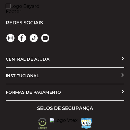
REDES SOCIAIS
CENTRAL DE AJUDA
Solicitar Troca ou Devolução
INSTITUCIONAL
Prazos e Entregas
Quem Somos
FORMAS DE PAGAMENTO
Formas de Pagamento
Nossas Lojas
SELOS DE SEGURANÇA
Promoções e Cupons
Seja um Franqueado
Cashback
Trabalhe Conosco