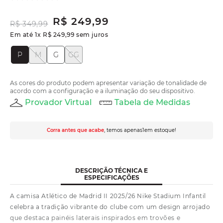
R$
249
,
99
R$
349
,
99
Em até
1
x
R$
249
,
99
sem juros
P
M
G
GG
As cores do produto podem apresentar variação de tonalidade de
acordo com a configuração e a iluminação do seu dispositivo.
Provador Virtual
Tabela de Medidas
Corra antes que acabe
, temos apenas
1
em estoque!
DESCRIÇÃO TÉCNICA E
ESPECIFICAÇÕES
A camisa Atlético de Madrid II 2025/26 Nike Stadium Infantil
celebra a tradição vibrante do clube com um design arrojado
que destaca painéis laterais inspirados em trovões e