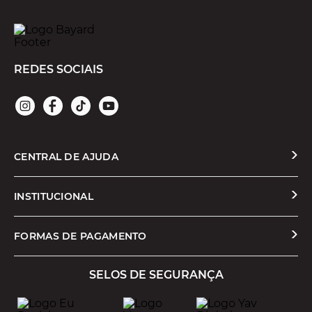
REDES SOCIAIS
CENTRAL DE AJUDA
Solicitar Troca ou Devolução
INSTITUCIONAL
Prazos e Entregas
Quem Somos
FORMAS DE PAGAMENTO
Formas de Pagamento
Nossas Lojas
SELOS DE SEGURANÇA
Promoções e Cupons
Seja um Franqueado