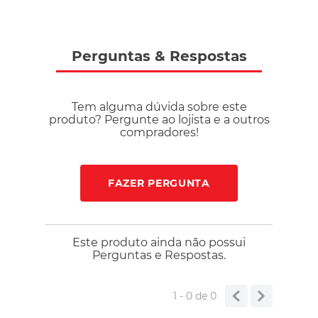
ideal para uso frequente. Indicação de uso Perfeita para
torcer, treinar ou compor looks casuais com estilo esportivo,
representando o Corinthians com autenticidade. Meta
Perguntas
&
Respostas
descrição: Camisa Corinthians Nike 2026/27 jogador
masculina com tecnologia Aero-FIT, respirabilidade e design
oficial inspirado em 1976.
Tem alguma dúvida sobre este
produto? Pergunte ao lojista e a outros
compradores!
FAZER PERGUNTA
Este produto ainda não possui
Perguntas e Respostas.
1 - 0
de
0