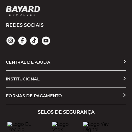
REDES SOCIAIS
CENTRAL DE AJUDA
Solicitar Troca ou Devolução
INSTITUCIONAL
Prazos e Entregas
Quem Somos
FORMAS DE PAGAMENTO
Formas de Pagamento
Nossas Lojas
SELOS DE SEGURANÇA
Promoções e Cupons
Seja um Franqueado
Cashback