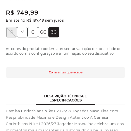
R$
749
,
99
Em até
4
x
R$
187
,
49
sem juros
P
M
G
GG
3G
As cores do produto podem apresentar variação de tonalidade de
acordo com a configuração e a iluminação do seu dispositivo.
Corra antes que acabe
DESCRIÇÃO TÉCNICA E
ESPECIFICAÇÕES
Camisa Corinthians Nike I 2026/27 Jogador Masculina com
Respirabilidade Máxima e Design Autêntico A Camisa
Corinthians Nike I 2026/27 Jogador Masculina celebra um dos
momentos mais marcantes da história do clube: a Invasão